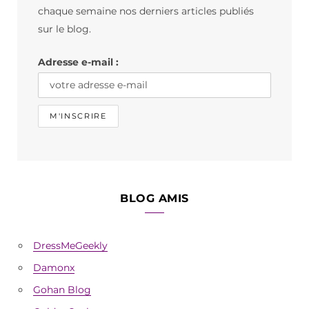
o
g
k
chaque semaine nos derniers articles publiés
o
r
sur le blog.
k
a
Adresse e-mail :
m
BLOG AMIS
DressMeGeekly
Damonx
Gohan Blog