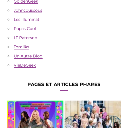
GoldenGeek
Johncouscous
Les illuminati
Papas Cool
LT Paterson
Tomiiks
Un Autre Blog
VieDeGeek
PAGES ET ARTICLES PHARES