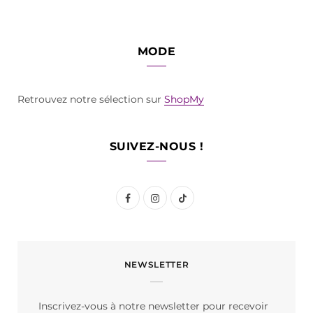
MODE
Retrouvez notre sélection sur
ShopMy
SUIVEZ-NOUS !
F
I
T
a
n
i
c
s
k
NEWSLETTER
e
t
T
b
a
o
Inscrivez-vous à notre newsletter pour recevoir