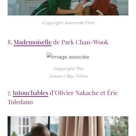
Copyright Alamode Film
8.
Mademoiselle
de Park Chan-Wook
Copyright The
Jokers / Bac Films
7.
Intouchables
d’Olivier Nakache et Éric
Toledano