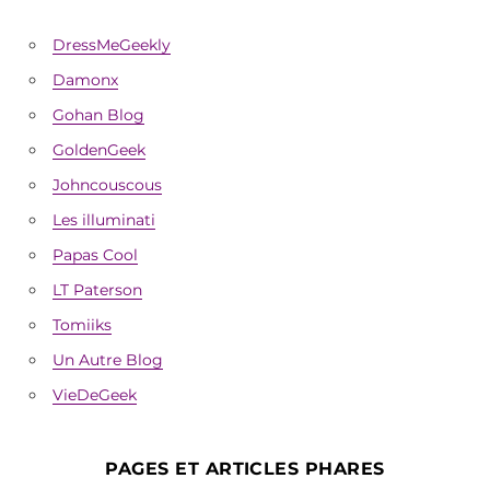
DressMeGeekly
Damonx
Gohan Blog
GoldenGeek
Johncouscous
Les illuminati
Papas Cool
LT Paterson
Tomiiks
Un Autre Blog
VieDeGeek
PAGES ET ARTICLES PHARES