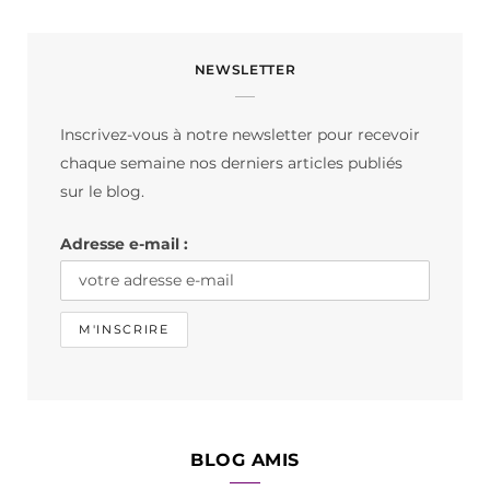
a
n
i
c
s
k
NEWSLETTER
e
t
T
b
a
o
Inscrivez-vous à notre newsletter pour recevoir
o
g
k
chaque semaine nos derniers articles publiés
o
r
sur le blog.
k
a
Adresse e-mail :
m
BLOG AMIS