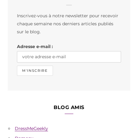
b
a
o
Inscrivez-vous à notre newsletter pour recevoir
o
g
k
chaque semaine nos derniers articles publiés
o
r
sur le blog.
k
a
Adresse e-mail :
m
BLOG AMIS
DressMeGeekly