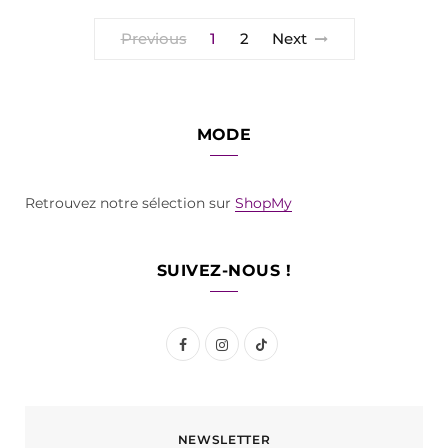
Previous
1
2
Next
MODE
Retrouvez notre sélection sur
ShopMy
SUIVEZ-NOUS !
F
I
T
a
n
i
c
s
k
NEWSLETTER
e
t
T