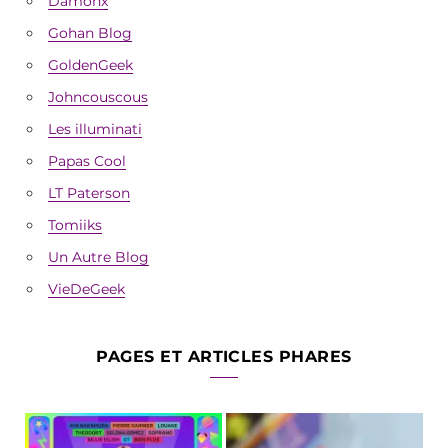
Damonx
Gohan Blog
GoldenGeek
Johncouscous
Les illuminati
Papas Cool
LT Paterson
Tomiiks
Un Autre Blog
VieDeGeek
PAGES ET ARTICLES PHARES