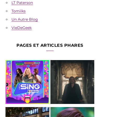
LT Paterson
Tomiiks
Un Autre Blog
VieDeGeek
PAGES ET ARTICLES PHARES