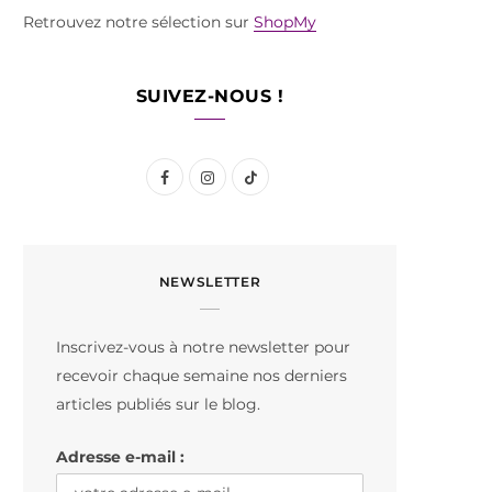
Retrouvez notre sélection sur
ShopMy
SUIVEZ-NOUS !
F
I
T
a
n
i
c
s
k
NEWSLETTER
e
t
T
b
a
o
Inscrivez-vous à notre newsletter pour
o
g
k
recevoir chaque semaine nos derniers
o
r
articles publiés sur le blog.
k
a
Adresse e-mail :
m