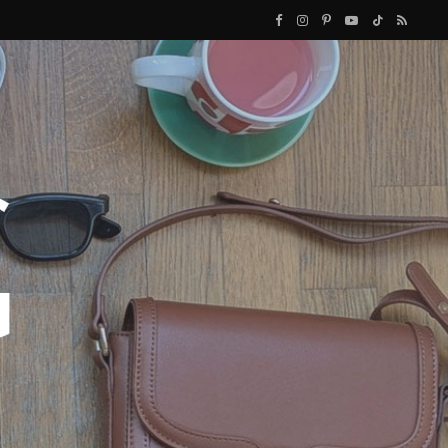
F
I
P
Y
T
R
a
n
i
o
i
S
c
s
n
u
k
S
e
t
t
T
T
b
a
e
u
o
o
g
r
b
k
o
r
e
e
k
a
s
m
t