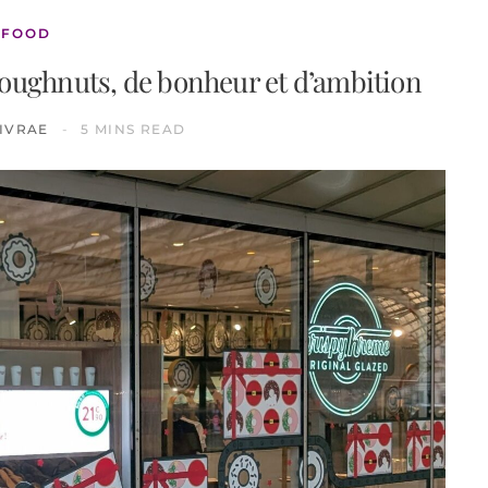
FOOD
oughnuts, de bonheur et d’ambition
IVRAE
5 MINS READ