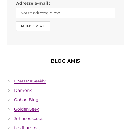
Adresse e-mail :
m
BLOG AMIS
DressMeGeekly
Damonx
Gohan Blog
GoldenGeek
Johncouscous
Les illuminati