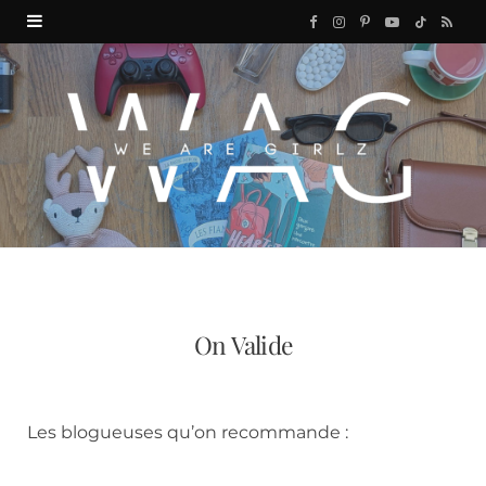
F
I
P
Y
T
R
a
n
i
o
i
S
c
s
n
u
k
S
e
t
t
T
T
b
a
e
u
o
o
g
r
b
k
o
r
e
e
k
a
s
On Valide
m
t
Les blogueuses qu’on recommande :