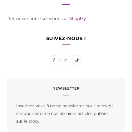
Retrouvez notre sélection sur
ShopMy
SUIVEZ-NOUS !
F
I
T
a
n
i
c
s
k
NEWSLETTER
e
t
T
b
a
o
Inscrivez-vous à notre newsletter pour recevoir
o
g
k
chaque semaine nos derniers articles publiés
o
r
sur le blog.
k
a