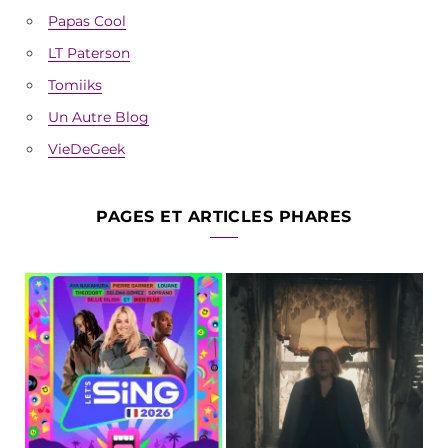
Papas Cool
LT Paterson
Tomiiks
Un Autre Blog
VieDeGeek
PAGES ET ARTICLES PHARES