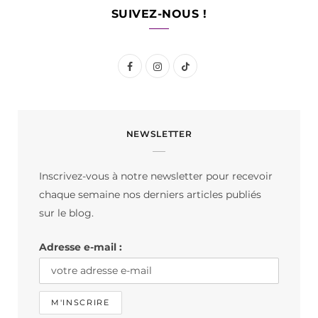
SUIVEZ-NOUS !
F
I
T
a
n
i
c
s
k
NEWSLETTER
e
t
T
b
a
o
Inscrivez-vous à notre newsletter pour recevoir
o
g
k
chaque semaine nos derniers articles publiés
o
r
sur le blog.
k
a
Adresse e-mail :
m