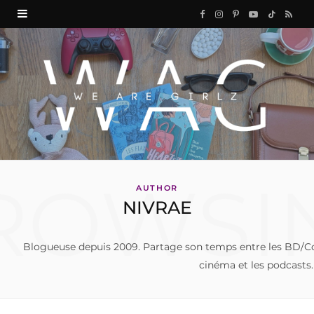
F
I
P
Y
T
R
a
n
i
o
i
S
c
s
n
u
k
S
e
t
t
T
T
b
a
e
u
o
o
g
r
b
k
ROWSI
o
r
e
e
AUTHOR
NIVRAE
k
a
s
m
t
Blogueuse depuis 2009. Partage son temps entre les BD/Comic
cinéma et les podcasts.