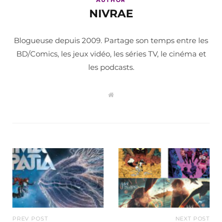
NIVRAE
Blogueuse depuis 2009. Partage son temps entre les
BD/Comics, les jeux vidéo, les séries TV, le cinéma et
les podcasts.
W
e
b
s
i
t
e
PREV POST
NEXT POST