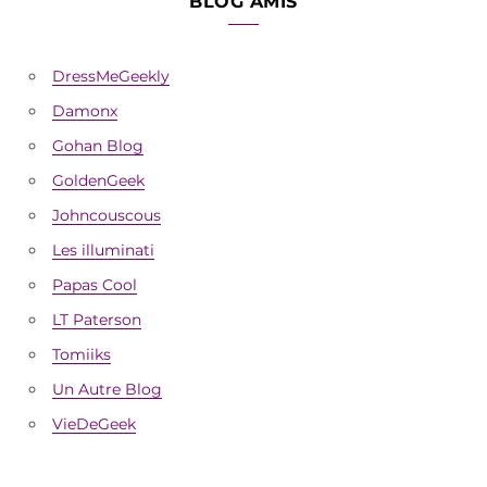
BLOG AMIS
DressMeGeekly
Damonx
Gohan Blog
GoldenGeek
Johncouscous
Les illuminati
Papas Cool
LT Paterson
Tomiiks
Un Autre Blog
VieDeGeek