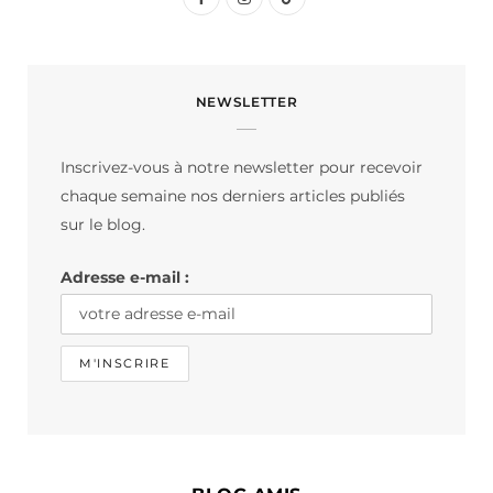
a
n
i
c
s
k
NEWSLETTER
e
t
T
b
a
o
Inscrivez-vous à notre newsletter pour recevoir
o
g
k
chaque semaine nos derniers articles publiés
o
r
sur le blog.
k
a
Adresse e-mail :
m