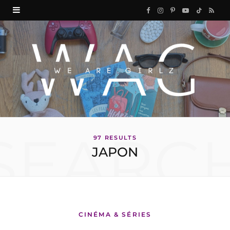
F
I
P
Y
T
R
a
n
i
o
i
S
c
s
n
u
k
S
e
t
t
T
T
b
a
e
u
o
o
g
r
b
k
SEARC
o
r
e
e
97 RESULTS
JAPON
k
a
s
m
t
CINÉMA & SÉRIES