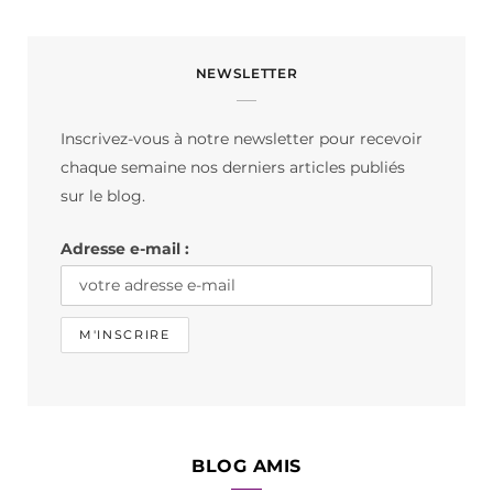
a
n
i
c
s
k
NEWSLETTER
e
t
T
b
a
o
Inscrivez-vous à notre newsletter pour recevoir
o
g
k
chaque semaine nos derniers articles publiés
o
r
sur le blog.
k
a
Adresse e-mail :
m
BLOG AMIS