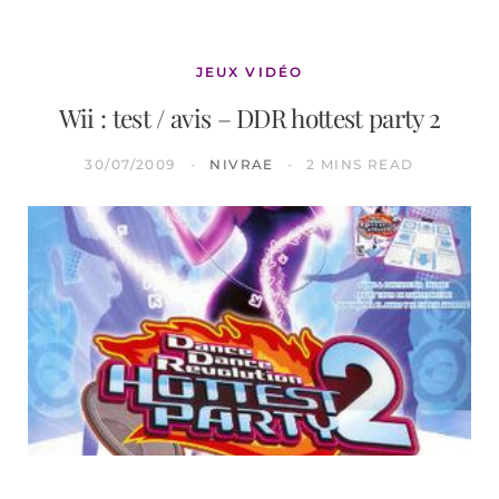
JEUX VIDÉO
Wii : test / avis – DDR hottest party 2
30/07/2009
NIVRAE
2 MINS READ