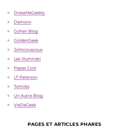
DressMeGeekly
Damonx
Gohan Blog
GoldenGeek
Johncouscous
Les illuminati
Papas Cool
LT Paterson
Tomiiks
Un Autre Blog
VieDeGeek
PAGES ET ARTICLES PHARES