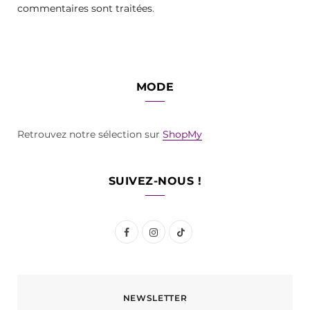
commentaires sont traitées
.
MODE
Retrouvez notre sélection sur
ShopMy
SUIVEZ-NOUS !
F
I
T
a
n
i
c
s
k
NEWSLETTER
e
t
T