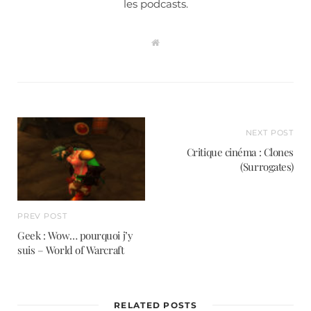
les podcasts.
W
e
b
s
i
t
e
NEXT POST
Critique cinéma : Clones
(Surrogates)
PREV POST
Geek : Wow… pourquoi j’y
suis – World of Warcraft
RELATED POSTS