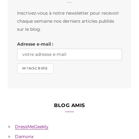
b
a
o
Inscrivez-vous à notre newsletter pour recevoir
o
g
k
chaque semaine nos derniers articles publiés
o
r
sur le blog.
k
a
Adresse e-mail :
m
BLOG AMIS
DressMeGeekly
Damonx