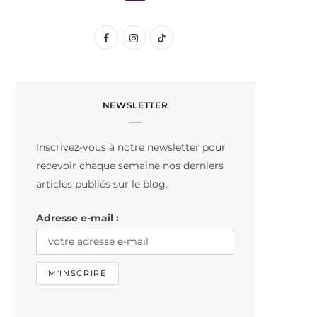
F
I
T
a
n
i
c
s
k
NEWSLETTER
e
t
T
b
a
o
Inscrivez-vous à notre newsletter pour
o
g
k
recevoir chaque semaine nos derniers
o
r
articles publiés sur le blog.
k
a
Adresse e-mail :
m