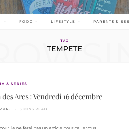
P
FOOD
LIFESTYLE
PARENTS & BÉ
ROWSI
TAG
TEMPETE
MA & SÉRIES
 des Arcs : Vendredi 16 décembre
IVRAE
5 MINS READ
tour, je ne ferai pas un article pour ça, je vous