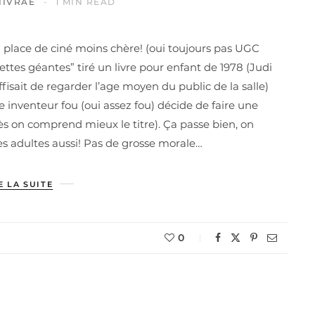
NIVRAE
1 MIN READ
a place de ciné moins chère! (oui toujours pas UGC
tes géantes” tiré un livre pour enfant de 1978 (Judi
ffisait de regarder l’age moyen du public de la salle)
e inventeur fou (oui assez fou) décide de faire une
s on comprend mieux le titre). Ça passe bien, on
les adultes aussi! Pas de grosse morale…
E LA SUITE
0