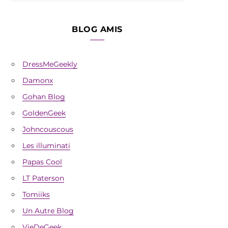
BLOG AMIS
DressMeGeekly
Damonx
Gohan Blog
GoldenGeek
Johncouscous
Les illuminati
Papas Cool
LT Paterson
Tomiiks
Un Autre Blog
VieDeGeek