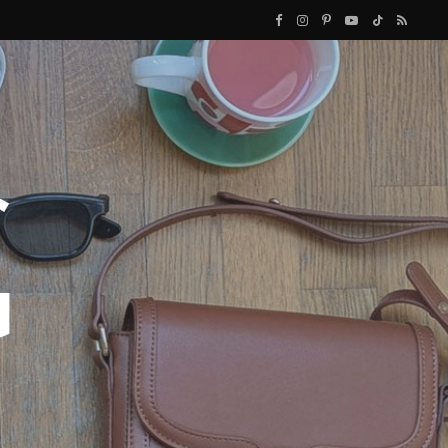
F
I
P
Y
T
R
a
n
i
o
i
S
c
s
n
u
k
S
e
t
t
T
T
b
a
e
u
o
o
g
r
b
k
o
r
e
e
k
a
s
m
t