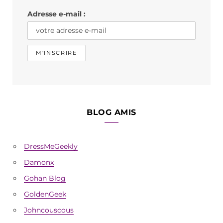
k
a
Adresse e-mail :
m
BLOG AMIS
DressMeGeekly
Damonx
Gohan Blog
GoldenGeek
Johncouscous