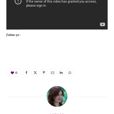
J’aime ça :
0