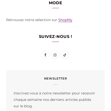
MODE
Retrouvez notre sélection sur
ShopMy
SUIVEZ-NOUS !
F
I
T
a
n
i
c
s
k
NEWSLETTER
e
t
T
b
a
o
Inscrivez-vous à notre newsletter pour recevoir
o
g
k
chaque semaine nos derniers articles publiés
o
r
sur le blog.