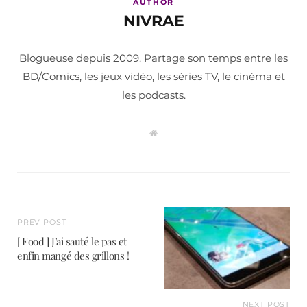
AUTHOR
NIVRAE
Blogueuse depuis 2009. Partage son temps entre les
BD/Comics, les jeux vidéo, les séries TV, le cinéma et
les podcasts.
W
e
b
s
i
t
e
PREV POST
[ Food ] J’ai sauté le pas et
enfin mangé des grillons !
NEXT POST