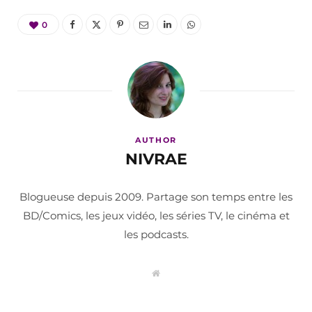
0
AUTHOR
NIVRAE
Blogueuse depuis 2009. Partage son temps entre les
BD/Comics, les jeux vidéo, les séries TV, le cinéma et
les podcasts.
W
e
b
s
i