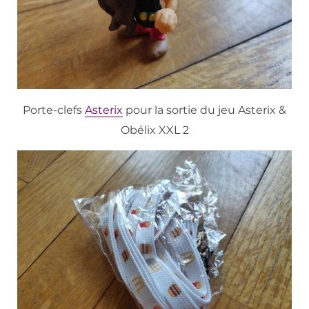
Porte-clefs
Asterix
pour la sortie du jeu Asterix &
Obélix XXL 2