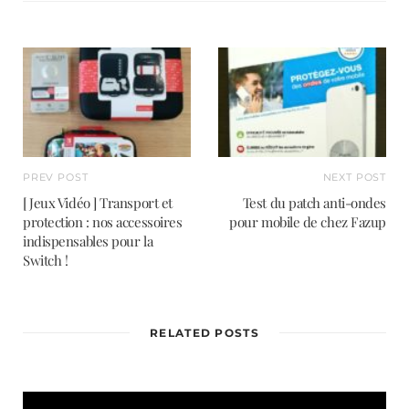
t
e
PREV POST
NEXT POST
[ Jeux Vidéo ] Transport et
Test du patch anti-ondes
protection : nos accessoires
pour mobile de chez Fazup
indispensables pour la
Switch !
RELATED POSTS