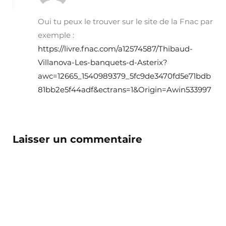
Oui tu peux le trouver sur le site de la Fnac par
exemple :
https://livre.fnac.com/a12574587/Thibaud-
Villanova-Les-banquets-d-Asterix?
awc=12665_1540989379_5fc9de3470fd5e71bdb
81bb2e5f44adf&ectrans=1&Origin=Awin533997
Laisser un commentaire