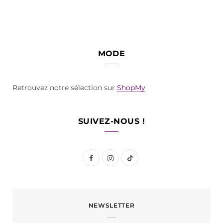
MODE
Retrouvez notre sélection sur
ShopMy
SUIVEZ-NOUS !
F
I
T
a
n
i
c
s
k
NEWSLETTER
e
t
T