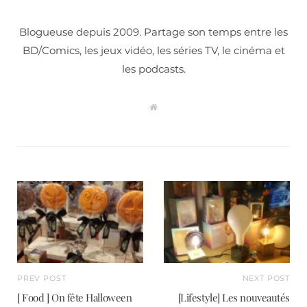
Blogueuse depuis 2009. Partage son temps entre les
BD/Comics, les jeux vidéo, les séries TV, le cinéma et
les podcasts.
W
e
b
s
i
t
e
PREV POST
NEXT POST
[ Food ] On fête Halloween
[Lifestyle] Les nouveautés