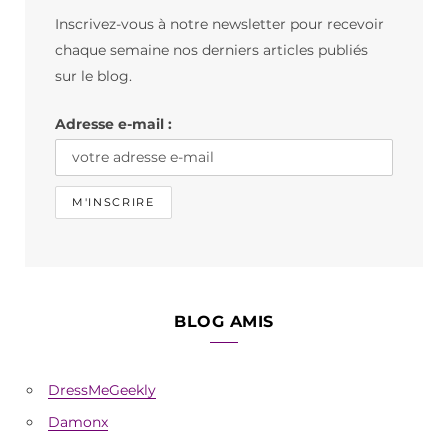
b
a
o
Inscrivez-vous à notre newsletter pour recevoir
o
g
k
chaque semaine nos derniers articles publiés
o
r
sur le blog.
k
a
Adresse e-mail :
m
BLOG AMIS
DressMeGeekly
Damonx