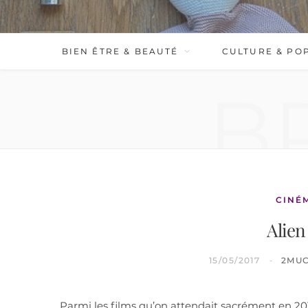
BIEN ÊTRE & BEAUTÉ
CULTURE & PO
B
CINÉ
Alie
15/05/2017
2MU
Parmi les films qu’on attendait sacrément en 2