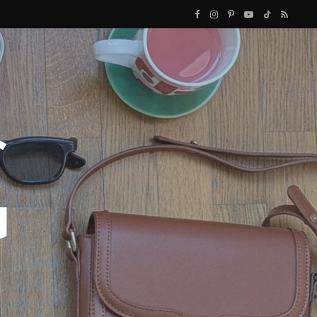
F
I
P
Y
T
R
a
n
i
o
i
S
c
s
n
u
k
S
e
t
t
T
T
b
a
e
u
o
o
g
r
b
k
o
r
e
e
k
a
s
m
t