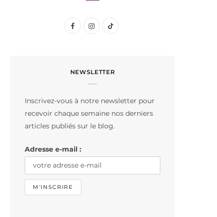
F
I
T
a
n
i
c
s
k
NEWSLETTER
e
t
T
b
a
o
Inscrivez-vous à notre newsletter pour
o
g
k
recevoir chaque semaine nos derniers
o
r
articles publiés sur le blog.
k
a
Adresse e-mail :
m