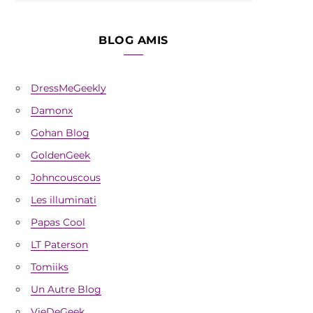
BLOG AMIS
DressMeGeekly
Damonx
Gohan Blog
GoldenGeek
Johncouscous
Les illuminati
Papas Cool
LT Paterson
Tomiiks
Un Autre Blog
VieDeGeek