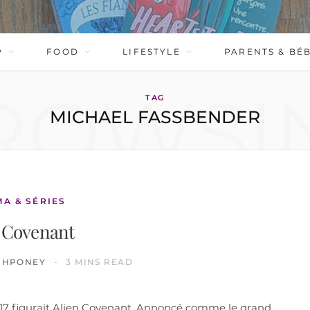
P
FOOD
LIFESTYLE
PARENTS & BÉ
ROWSI
TAG
MICHAEL FASSBENDER
MA & SÉRIES
n Covenant
CHPONEY
3 MINS READ
017 figurait Alien Covenant. Annoncé comme le grand