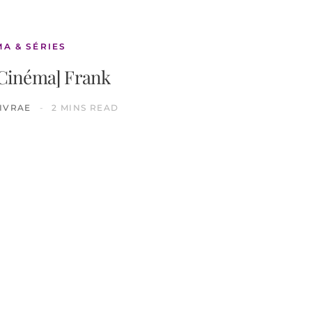
MA & SÉRIES
 Cinéma] Frank
IVRAE
2 MINS READ