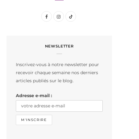
F
I
T
a
n
i
c
s
k
NEWSLETTER
e
t
T
b
a
o
Inscrivez-vous à notre newsletter pour
o
g
k
recevoir chaque semaine nos derniers
o
r
articles publiés sur le blog.
k
a
Adresse e-mail :
m