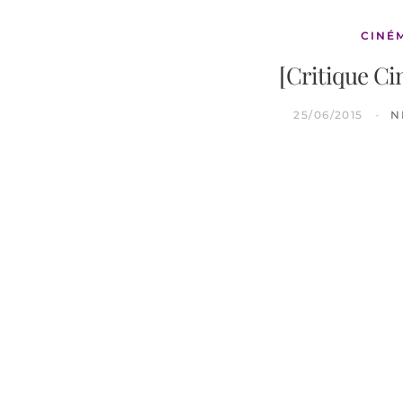
CINÉ
[Critique C
25/06/2015
N