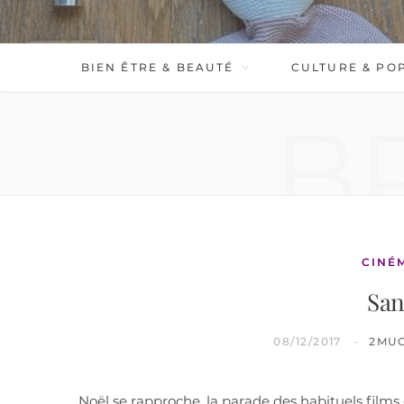
BIEN ÊTRE & BEAUTÉ
CULTURE & PO
B
CINÉ
San
08/12/2017
2MU
Noël se rapproche, la parade des habituels films