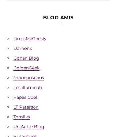
BLOG AMIS
DressMeGeekly
Damonx
Gohan Blog
GoldenGeek
Johncouscous
Les illuminati
Papas Cool
LT Paterson
Tomiiks
Un Autre Blog
VieDeGeek