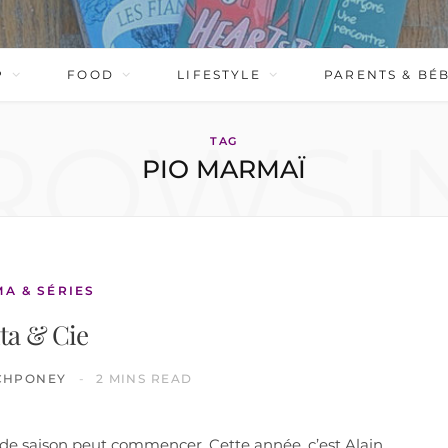
P
FOOD
LIFESTYLE
PARENTS & BÉ
ROWSI
TAG
PIO MARMAÏ
MA & SÉRIES
ta & Cie
CHPONEY
2 MINS READ
 de saison peut commencer. Cette année, c’est Alain