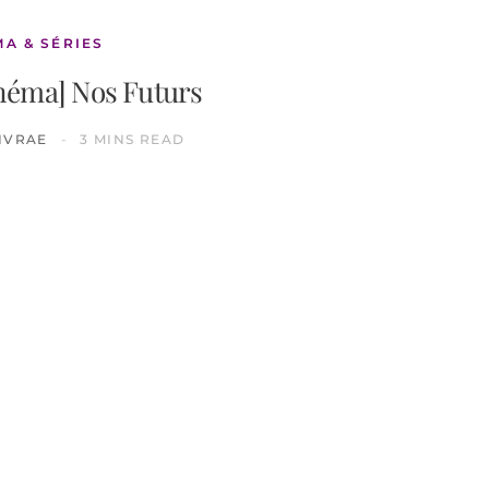
MA & SÉRIES
inéma] Nos Futurs
IVRAE
3 MINS READ