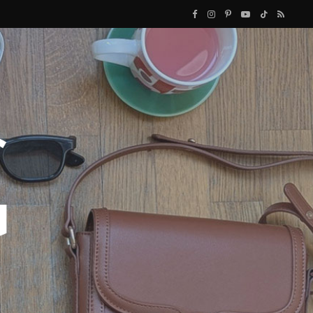
F
I
P
Y
T
R
a
n
i
o
i
S
c
s
n
u
k
S
e
t
t
T
T
b
a
e
u
o
o
g
r
b
k
o
r
e
e
k
a
s
m
t