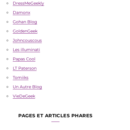
DressMeGeekly
Damonx
Gohan Blog
GoldenGeek
Johncouscous
Les illuminati
Papas Cool
LT Paterson
Tomiiks
Un Autre Blog
VieDeGeek
PAGES ET ARTICLES PHARES