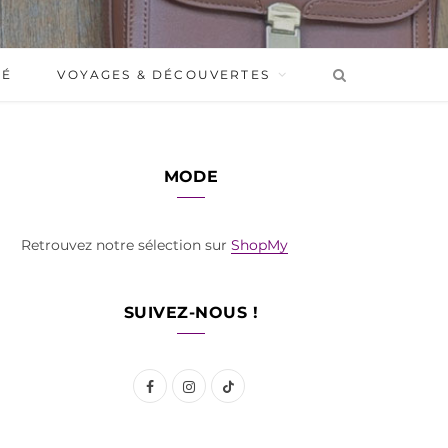
BÉ
VOYAGES & DÉCOUVERTES
MODE
Retrouvez notre sélection sur
ShopMy
SUIVEZ-NOUS !
F
I
T
a
n
i