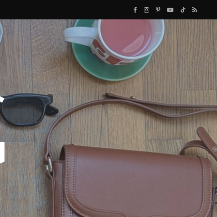
F
I
P
Y
T
R
a
n
i
o
i
S
c
s
n
u
k
S
e
t
t
T
T
b
a
e
u
o
o
g
r
b
k
o
r
e
e
k
a
s
m
t