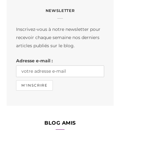
c
s
k
NEWSLETTER
e
t
T
b
a
o
Inscrivez-vous à notre newsletter pour
o
g
k
recevoir chaque semaine nos derniers
o
r
articles publiés sur le blog.
k
a
Adresse e-mail :
m
BLOG AMIS