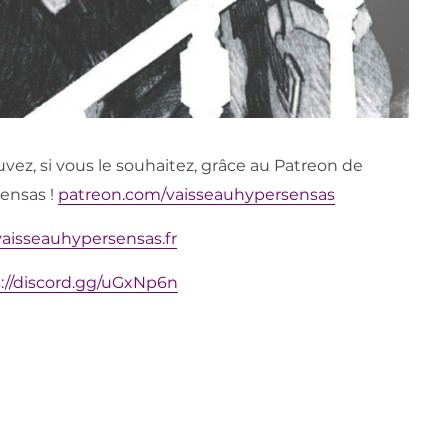
vez, si vous le souhaitez, grâce au Patreon de
Sensas !
patreon.com/vaisseauhypersensas
vaisseauhypersensas.fr
://discord.gg/uGxNp6n