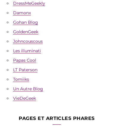
DressMeGeekly
Damonx
Gohan Blog
GoldenGeek
Johncouscous
Les illuminati
Papas Cool
LT Paterson
Tomiiks
Un Autre Blog
VieDeGeek
PAGES ET ARTICLES PHARES