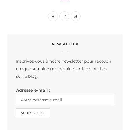
F
I
T
a
n
i
c
s
k
NEWSLETTER
e
t
T
b
a
o
Inscrivez-vous à notre newsletter pour recevoir
o
g
k
chaque semaine nos derniers articles publiés
o
r
sur le blog.
k
a
Adresse e-mail :
m