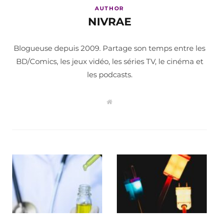
AUTHOR
NIVRAE
Blogueuse depuis 2009. Partage son temps entre les
BD/Comics, les jeux vidéo, les séries TV, le cinéma et
les podcasts.
W
e
b
s
i
t
e