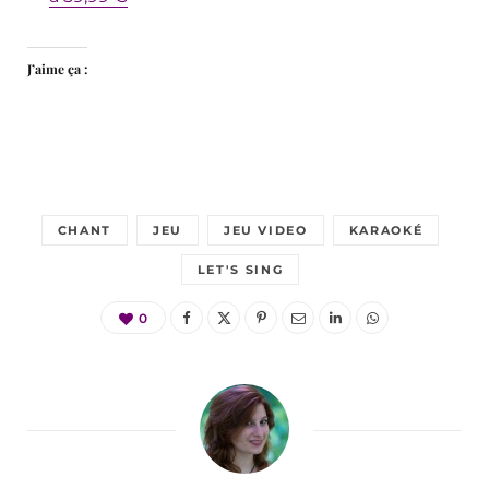
J’aime ça :
CHANT
JEU
JEU VIDEO
KARAOKÉ
LET'S SING
0