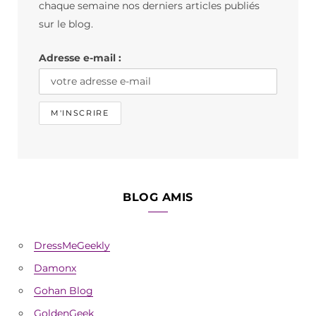
chaque semaine nos derniers articles publiés
o
r
sur le blog.
k
a
Adresse e-mail :
m
BLOG AMIS
DressMeGeekly
Damonx
Gohan Blog
GoldenGeek