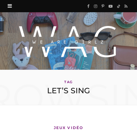
F
I
P
Y
T
R
a
n
i
o
i
S
c
s
n
u
k
S
e
t
t
T
T
b
a
e
u
o
o
g
r
b
k
ROWSI
o
r
e
e
TAG
LET’S SING
k
a
s
m
t
JEUX VIDÉO