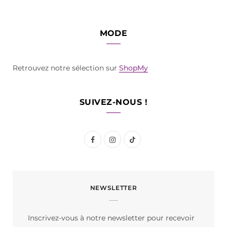
MODE
Retrouvez notre sélection sur
ShopMy
SUIVEZ-NOUS !
F
I
T
a
n
i
c
s
k
NEWSLETTER
e
t
T
b
a
o
Inscrivez-vous à notre newsletter pour recevoir
o
g
k