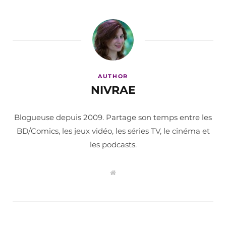
AUTHOR
NIVRAE
Blogueuse depuis 2009. Partage son temps entre les
BD/Comics, les jeux vidéo, les séries TV, le cinéma et
les podcasts.
W
e
b
s
i
t
e