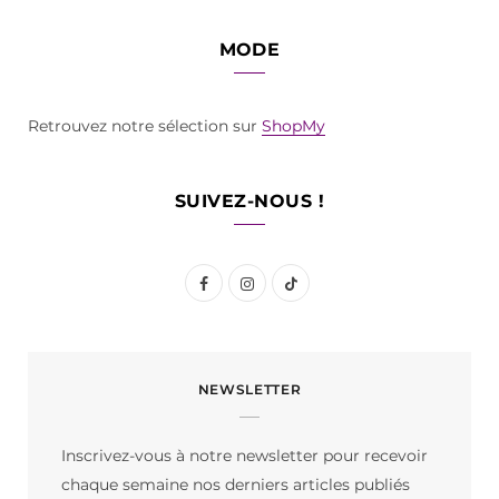
MODE
Retrouvez notre sélection sur
ShopMy
SUIVEZ-NOUS !
F
I
T
a
n
i
c
s
k
NEWSLETTER
e
t
T
b
a
o
Inscrivez-vous à notre newsletter pour recevoir
o
g
k
chaque semaine nos derniers articles publiés