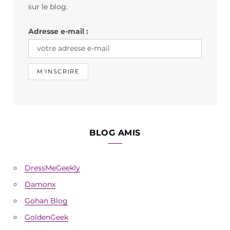
o
r
sur le blog.
k
a
Adresse e-mail :
m
BLOG AMIS
DressMeGeekly
Damonx
Gohan Blog
GoldenGeek