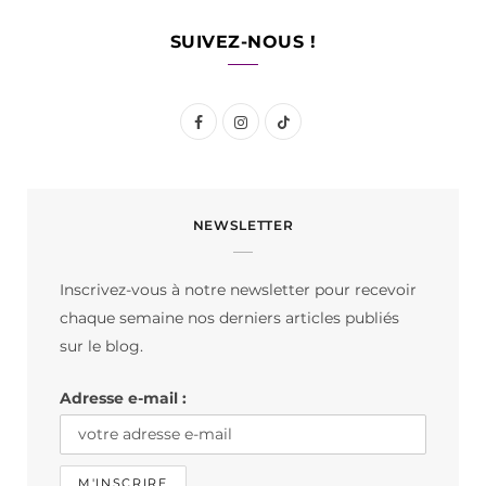
SUIVEZ-NOUS !
F
I
T
a
n
i
c
s
k
NEWSLETTER
e
t
T
b
a
o
Inscrivez-vous à notre newsletter pour recevoir
o
g
k
chaque semaine nos derniers articles publiés
o
r
sur le blog.
k
a
Adresse e-mail :
m