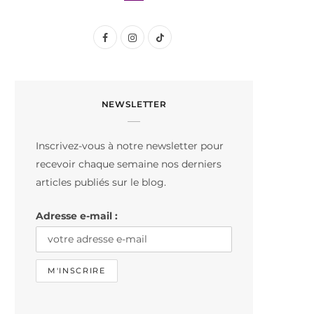
F
I
T
a
n
i
c
s
k
NEWSLETTER
e
t
T
b
a
o
Inscrivez-vous à notre newsletter pour
o
g
k
recevoir chaque semaine nos derniers
o
r
articles publiés sur le blog.
k
a
Adresse e-mail :
m