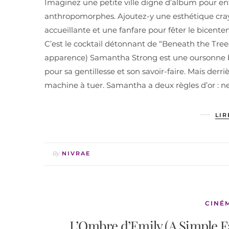
Imaginez une petite ville digne d’album pour en
anthropomorphes. Ajoutez-y une esthétique crayo
accueillante et une fanfare pour fêter le bicente
C’est le cocktail détonnant de “Beneath the Tre
apparence) Samantha Strong est une oursonne br
pour sa gentillesse et son savoir-faire. Mais derr
machine à tuer. Samantha a deux règles d’or : n
LIR
By
NIVRAE
CINÉ
L’Ombre d’Emily (A Simple Fav