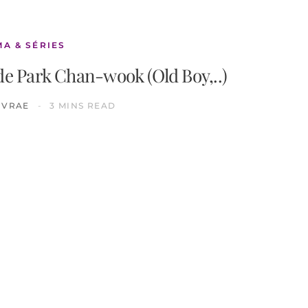
MA & SÉRIES
de Park Chan-wook (Old Boy,..)
IVRAE
3 MINS READ