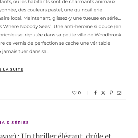
fants, où les habitants sont de charmants animaux
nnée, des couleurs pastel, une quincaillerie
naire local. Maintenant, glissez-y une tueuse en série…
es Where Nobody Sees”. Une anti-héroïne si douce (en
icoleuse, réputée dans sa petite ville de Woodbrook
ière ce vernis de perfection se cache une véritable
e jamais tuer dans sa…
E LA SUITE
0
MA & SÉRIES
or) : Un thriller élégant, drôle et