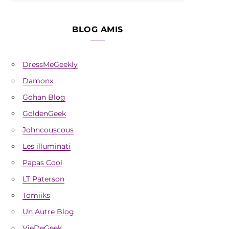
BLOG AMIS
DressMeGeekly
Damonx
Gohan Blog
GoldenGeek
Johncouscous
Les illuminati
Papas Cool
LT Paterson
Tomiiks
Un Autre Blog
VieDeGeek