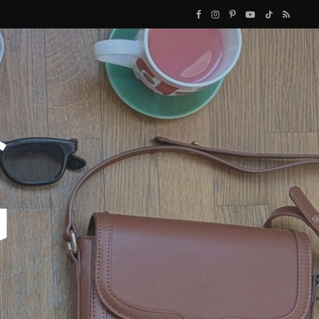
F
I
P
Y
T
R
a
n
i
o
i
S
c
s
n
u
k
S
e
t
t
T
T
b
a
e
u
o
o
g
r
b
k
o
r
e
e
k
a
s
m
t