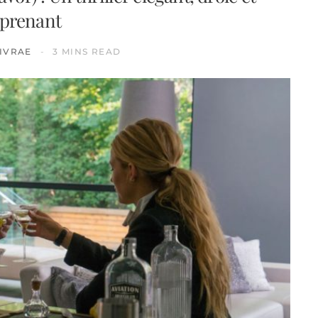
prenant
IVRAE
3 MINS READ