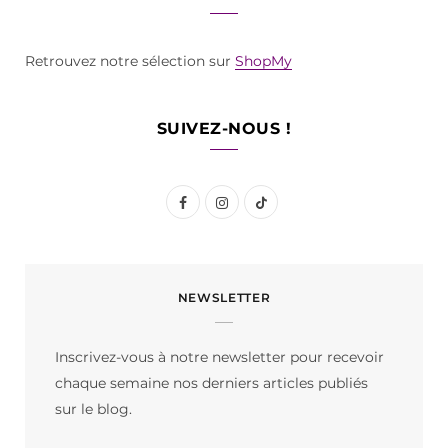
Retrouvez notre sélection sur
ShopMy
SUIVEZ-NOUS !
F
I
T
a
n
i
c
s
k
NEWSLETTER
e
t
T
b
a
o
Inscrivez-vous à notre newsletter pour recevoir
o
g
k
chaque semaine nos derniers articles publiés
o
r
sur le blog.
k
a