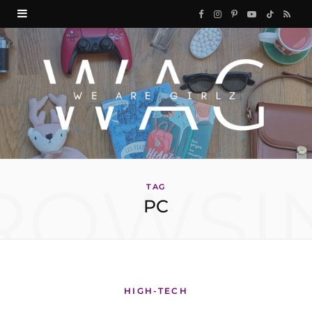
F
I
P
Y
T
R
a
n
i
o
i
S
c
s
n
u
k
S
e
t
t
T
T
b
a
e
u
o
o
g
r
b
k
ROWSI
o
r
e
e
TAG
PC
k
a
s
m
t
HIGH-TECH