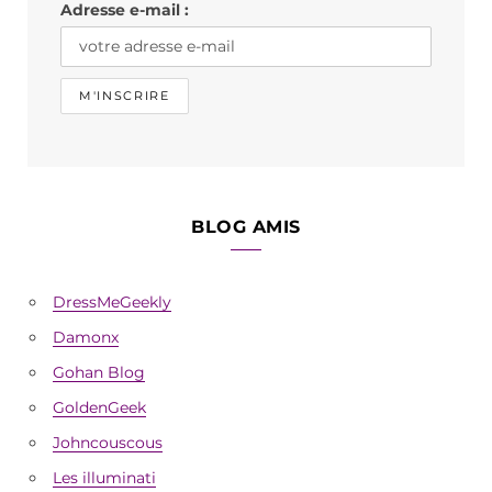
Adresse e-mail :
m
BLOG AMIS
DressMeGeekly
Damonx
Gohan Blog
GoldenGeek
Johncouscous
Les illuminati