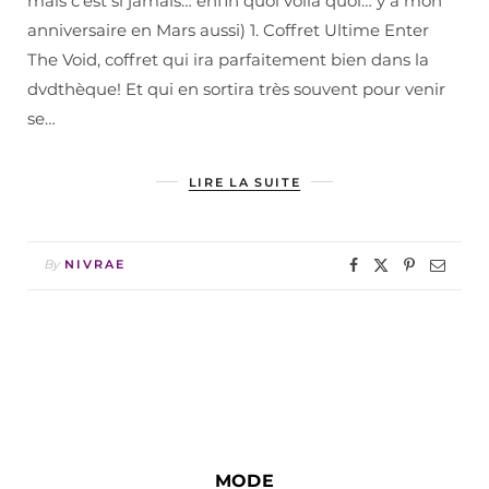
mais c’est si jamais… enfin quoi voilà quoi… y a mon
anniversaire en Mars aussi) 1. Coffret Ultime Enter
The Void, coffret qui ira parfaitement bien dans la
dvdthèque! Et qui en sortira très souvent pour venir
se…
LIRE LA SUITE
By
NIVRAE
MODE