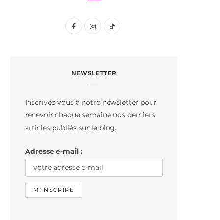
F
I
T
a
n
i
c
s
k
NEWSLETTER
e
t
T
b
a
o
Inscrivez-vous à notre newsletter pour
o
g
k
recevoir chaque semaine nos derniers
o
r
articles publiés sur le blog.
k
a
Adresse e-mail :
m