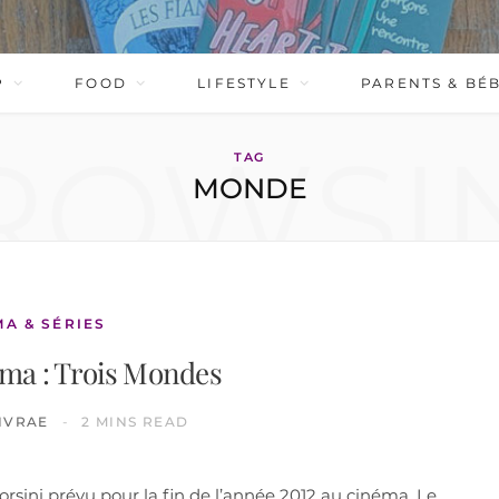
P
FOOD
LIFESTYLE
PARENTS & BÉ
ROWSI
TAG
MONDE
MA & SÉRIES
éma : Trois Mondes
IVRAE
2 MINS READ
rsini prévu pour la fin de l’année 2012 au cinéma. Le