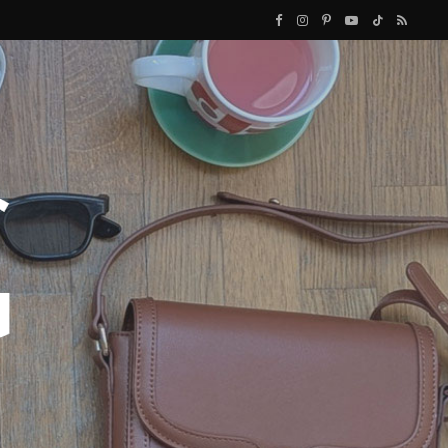
F
I
P
Y
T
R
a
n
i
o
i
S
c
s
n
u
k
S
e
t
t
T
T
b
a
e
u
o
o
g
r
b
k
o
r
e
e
k
a
s
m
t