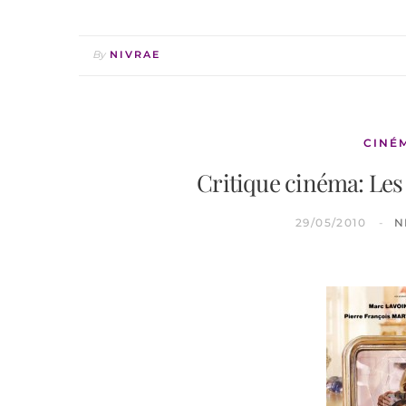
By
NIVRAE
CINÉ
Critique cinéma: Le
29/05/2010
N