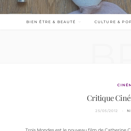
BIEN ÊTRE & BEAUTÉ
CULTURE & PO
B
CINÉ
Critique Cin
25/05/2012
N
Trois Mondes est le nouveau film de Catherine Co