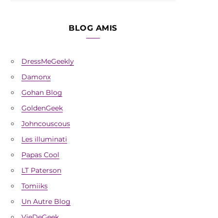
BLOG AMIS
DressMeGeekly
Damonx
Gohan Blog
GoldenGeek
Johncouscous
Les illuminati
Papas Cool
LT Paterson
Tomiiks
Un Autre Blog
VieDeGeek