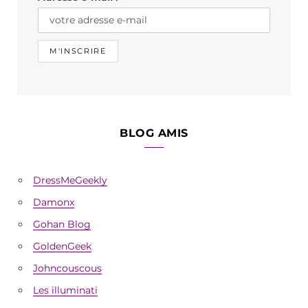
m
BLOG AMIS
DressMeGeekly
Damonx
Gohan Blog
GoldenGeek
Johncouscous
Les illuminati