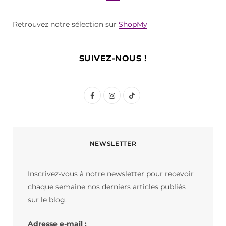
Retrouvez notre sélection sur
ShopMy
SUIVEZ-NOUS !
F
I
T
a
n
i
c
s
k
NEWSLETTER
e
t
T
b
a
o
Inscrivez-vous à notre newsletter pour recevoir
o
g
k
chaque semaine nos derniers articles publiés
o
r
sur le blog.
k
a
Adresse e-mail :