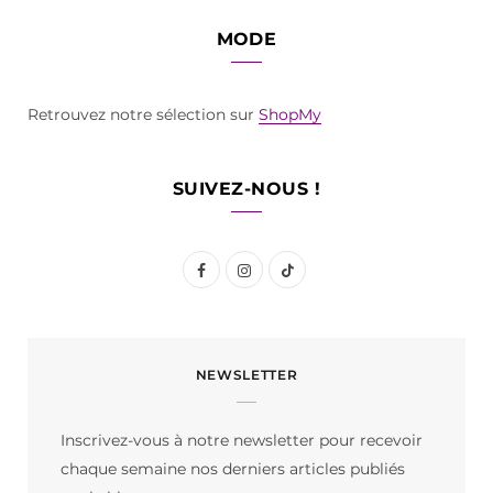
MODE
Retrouvez notre sélection sur
ShopMy
SUIVEZ-NOUS !
F
I
T
a
n
i
c
s
k
NEWSLETTER
e
t
T
b
a
o
Inscrivez-vous à notre newsletter pour recevoir
o
g
k
chaque semaine nos derniers articles publiés