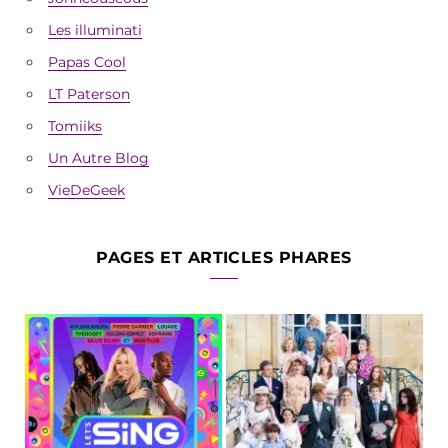
Les illuminati
Papas Cool
LT Paterson
Tomiiks
Un Autre Blog
VieDeGeek
PAGES ET ARTICLES PHARES