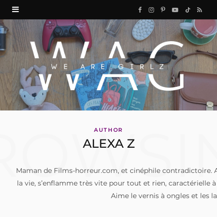
F
I
P
Y
T
R
a
n
i
o
i
S
c
s
n
u
k
S
e
t
t
T
T
b
a
e
u
o
o
g
r
b
k
ROWSI
o
r
e
e
AUTHOR
ALEXA Z
k
a
s
m
t
Maman de Films-horreur.com, et cinéphile contradictoire. 
la vie, s’enflamme très vite pour tout et rien, caractérielle
Aime le vernis à ongles et les l