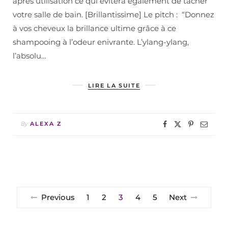
après utilisation ce qui évitera également de tacher
votre salle de bain. [Brillantissime] Le pitch : “Donnez
à vos cheveux la brillance ultime grâce à ce
shampooing à l’odeur enivrante. L’ylang-ylang,
l’absolu…
LIRE LA SUITE
By
ALEXA Z
Previous
1
2
3
4
5
Next