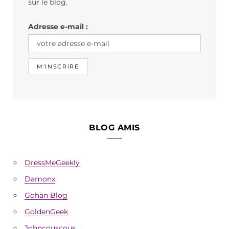
o
r
sur le blog.
k
a
Adresse e-mail :
m
BLOG AMIS
DressMeGeekly
Damonx
Gohan Blog
GoldenGeek
Johncouscous