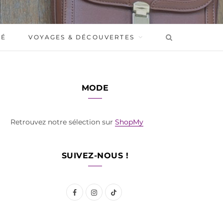
BÉ
VOYAGES & DÉCOUVERTES
MODE
Retrouvez notre sélection sur
ShopMy
SUIVEZ-NOUS !
F
I
T
a
n
i