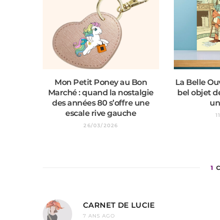
Mon Petit Poney au Bon
La Belle Ouv
Marché : quand la nostalgie
bel objet d
des années 80 s’offre une
un
escale rive gauche
1
26/03/2026
1
C
CARNET DE LUCIE
7 ANS AGO