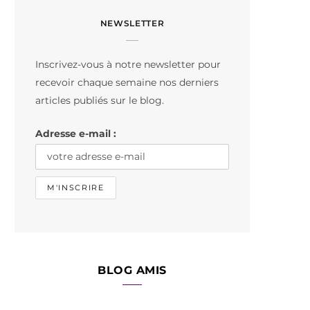
c
s
k
NEWSLETTER
e
t
T
b
a
o
Inscrivez-vous à notre newsletter pour
o
g
k
recevoir chaque semaine nos derniers
o
r
articles publiés sur le blog.
k
a
Adresse e-mail :
m
BLOG AMIS