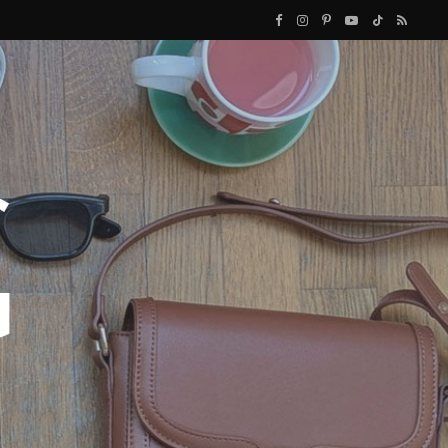
F
I
P
Y
T
R
a
n
i
o
i
S
c
s
n
u
k
S
e
t
t
T
T
b
a
e
u
o
o
g
r
b
k
o
r
e
e
k
a
s
m
t