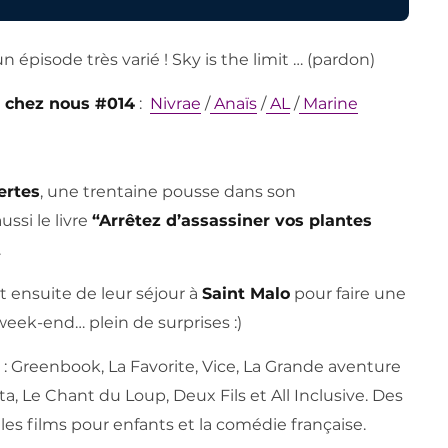
n épisode très varié ! Sky is the limit … (pardon)
e chez nous #014
:
Nivrae
/
Anaïs
/
AL
/
Marine
ertes
, une trentaine pousse dans son
ssi le livre
“Arrêtez d’assassiner vos plantes
.
 ensuite de leur séjour à
Saint Malo
pour faire une
eek-end… plein de surprises :)
 : Greenbook, La Favorite, Vice, La Grande aventure
ta, Le Chant du Loup, Deux Fils et All Inclusive. Des
les films pour enfants et la comédie française.