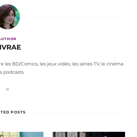
AUTHOR
IVRAE
les BD/Comics, les jeux vidéo, les séries TV, le cinéma
es podcasts.
W
e
b
s
i
t
ATED POSTS
e