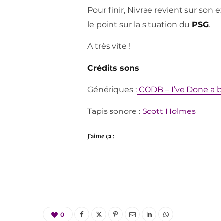
Pour finir, Nivrae revient sur son
le point sur la situation du
PSG
.
A très vite !
Crédits sons
Génériques :
CODB – I’ve Done a b
Tapis sonore :
Scott Holmes
J’aime ça :
0