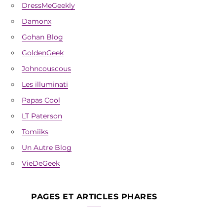
DressMeGeekly
Damonx
Gohan Blog
GoldenGeek
Johncouscous
Les illuminati
Papas Cool
LT Paterson
Tomiiks
Un Autre Blog
VieDeGeek
PAGES ET ARTICLES PHARES