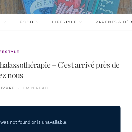
P
FOOD
LIFESTYLE
PARENTS & BÉ
IFESTYLE
Thalassothérapie – C’est arrivé près de
ez nous
NIVRAE
1 MIN READ