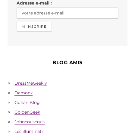
Adresse e-mail :
m
BLOG AMIS
DressMeGeekly
Damonx
Gohan Blog
GoldenGeek
Johncouscous
Les illuminati