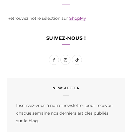
Retrouvez notre sélection sur
ShopMy
SUIVEZ-NOUS !
F
I
T
a
n
i
c
s
k
NEWSLETTER
e
t
T
b
a
o
Inscrivez-vous à notre newsletter pour recevoir
o
g
k
chaque semaine nos derniers articles publiés
o
r
sur le blog.
k
a