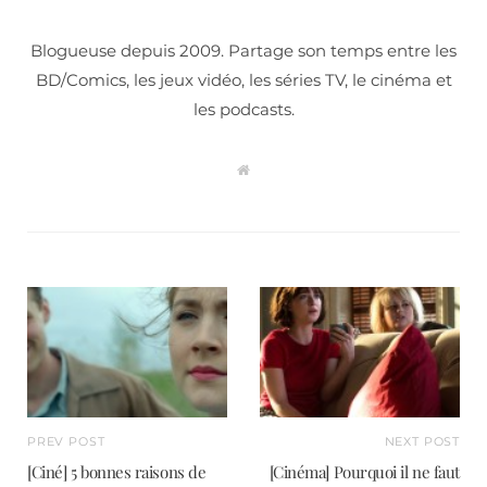
Blogueuse depuis 2009. Partage son temps entre les
BD/Comics, les jeux vidéo, les séries TV, le cinéma et
les podcasts.
W
e
b
s
i
t
e
PREV POST
NEXT POST
[Ciné] 5 bonnes raisons de
[Cinéma] Pourquoi il ne faut