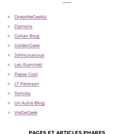
DressMeGeekly
Damonx
Gohan Blog
GoldenGeek
Johncouscous
Les illuminati
Papas Cool
LT Paterson
Tomiiks
Un Autre Blog
VieDeGeek
PAGES ET ARTICLES PHARES