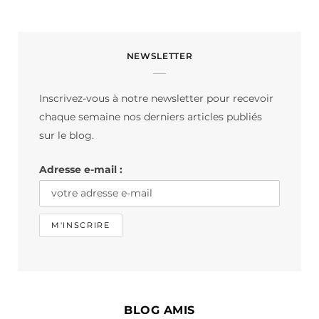
a
n
i
c
s
k
NEWSLETTER
e
t
T
b
a
o
Inscrivez-vous à notre newsletter pour recevoir
o
g
k
chaque semaine nos derniers articles publiés
o
r
sur le blog.
k
a
Adresse e-mail :
m
BLOG AMIS