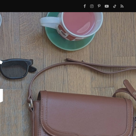
F
I
P
Y
T
R
a
n
i
o
i
S
c
s
n
u
k
S
e
t
t
T
T
b
a
e
u
o
o
g
r
b
k
o
r
e
e
k
a
s
m
t