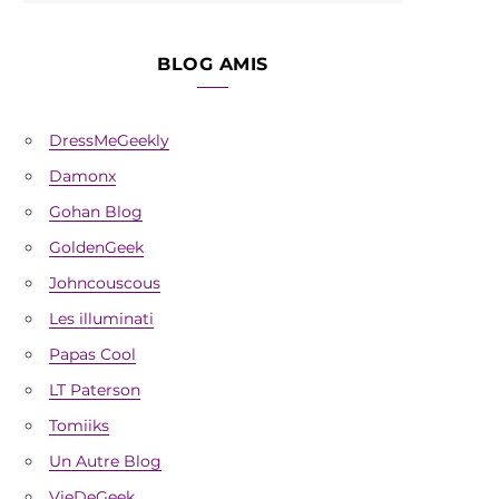
BLOG AMIS
DressMeGeekly
Damonx
Gohan Blog
GoldenGeek
Johncouscous
Les illuminati
Papas Cool
LT Paterson
Tomiiks
Un Autre Blog
VieDeGeek