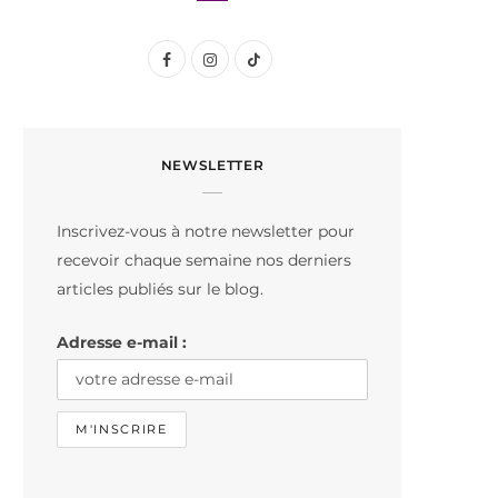
F
I
T
a
n
i
c
s
k
NEWSLETTER
e
t
T
b
a
o
Inscrivez-vous à notre newsletter pour
o
g
k
recevoir chaque semaine nos derniers
o
r
articles publiés sur le blog.
k
a
Adresse e-mail :
m