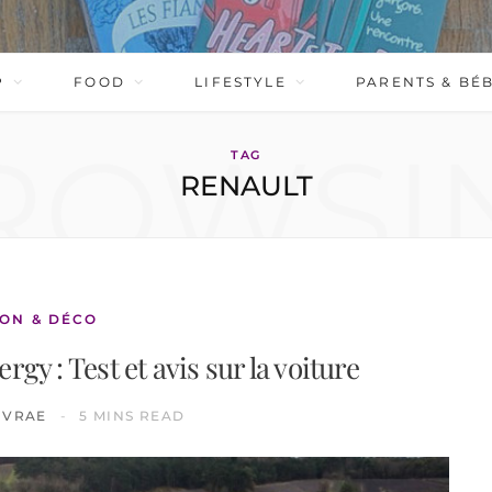
P
FOOD
LIFESTYLE
PARENTS & BÉ
ROWSI
TAG
RENAULT
ON & DÉCO
gy : Test et avis sur la voiture
IVRAE
5 MINS READ