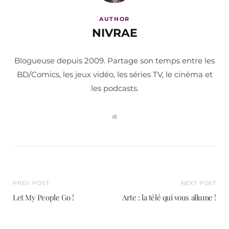
AUTHOR
NIVRAE
Blogueuse depuis 2009. Partage son temps entre les
BD/Comics, les jeux vidéo, les séries TV, le cinéma et
les podcasts.
W
e
b
s
i
t
e
PREV POST
NEXT POST
Let My People Go !
Arte : la télé qui vous allume !