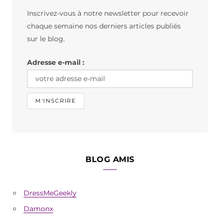
b
a
o
Inscrivez-vous à notre newsletter pour recevoir
o
g
k
chaque semaine nos derniers articles publiés
o
r
sur le blog.
k
a
Adresse e-mail :
m
BLOG AMIS
DressMeGeekly
Damonx