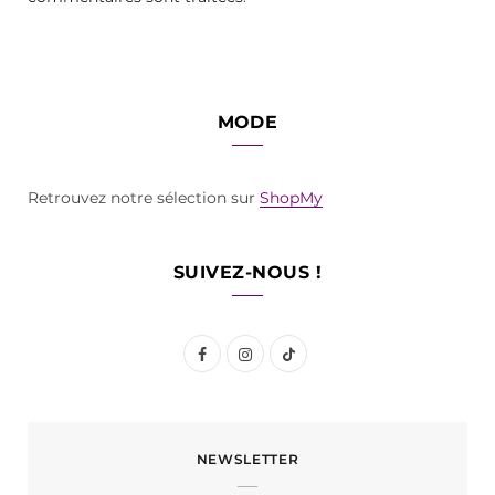
MODE
Retrouvez notre sélection sur
ShopMy
SUIVEZ-NOUS !
F
I
T
a
n
i
c
s
k
NEWSLETTER
e
t
T