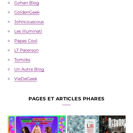
Gohan Blog
GoldenGeek
Johncouscous
Les illuminati
Papas Cool
LT Paterson
Tomiiks
Un Autre Blog
VieDeGeek
PAGES ET ARTICLES PHARES