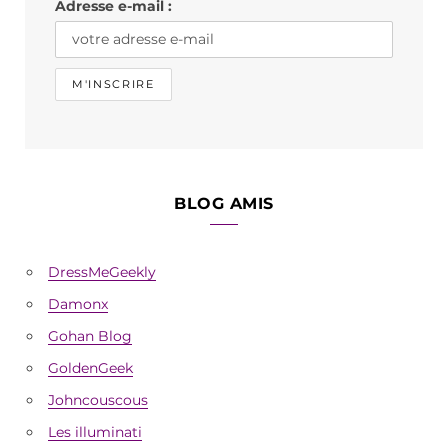
Adresse e-mail :
m
BLOG AMIS
DressMeGeekly
Damonx
Gohan Blog
GoldenGeek
Johncouscous
Les illuminati