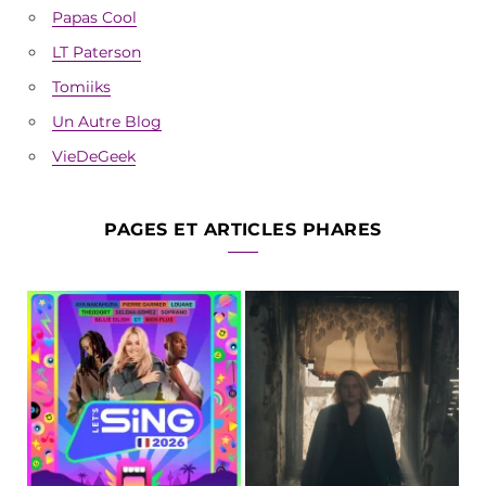
Papas Cool
LT Paterson
Tomiiks
Un Autre Blog
VieDeGeek
PAGES ET ARTICLES PHARES