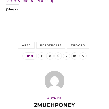
Vidéo virale par ebuzzing
J’aime ça :
ARTE
PERSEPOLIS
TUDORS
0
AUTHOR
2MUCHPONEY