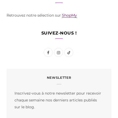
Retrouvez notre sélection sur
ShopMy
SUIVEZ-NOUS !
F
I
T
a
n
i
c
s
k
NEWSLETTER
e
t
T
b
a
o
Inscrivez-vous à notre newsletter pour recevoir
o
g
k
chaque semaine nos derniers articles publiés
o
r
sur le blog.
k
a