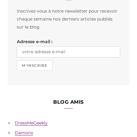
b
a
o
Inscrivez-vous à notre newsletter pour recevoir
o
g
k
chaque semaine nos derniers articles publiés
o
r
sur le blog.
k
a
Adresse e-mail :
m
BLOG AMIS
DressMeGeekly
Damonx