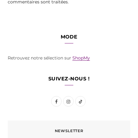
commentaires sont traitées
.
MODE
Retrouvez notre sélection sur
ShopMy
SUIVEZ-NOUS !
F
I
T
a
n
i
c
s
k
NEWSLETTER
e
t
T