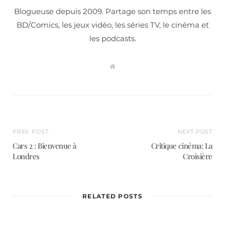
Blogueuse depuis 2009. Partage son temps entre les
BD/Comics, les jeux vidéo, les séries TV, le cinéma et
les podcasts.
W
e
b
s
i
t
e
PREV POST
NEXT POST
Cars 2 : Bienvenue à
Critique cinéma: La
Londres
Croisière
RELATED POSTS