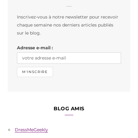
e
t
T
b
a
o
Inscrivez-vous à notre newsletter pour recevoir
o
g
k
chaque semaine nos derniers articles publiés
o
r
sur le blog.
k
a
Adresse e-mail :
m
BLOG AMIS
DressMeGeekly