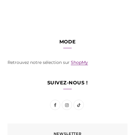
MODE
Retrouvez notre sélection sur
ShopMy
SUIVEZ-NOUS !
F
I
T
a
n
i
c
s
k
NEWSLETTER