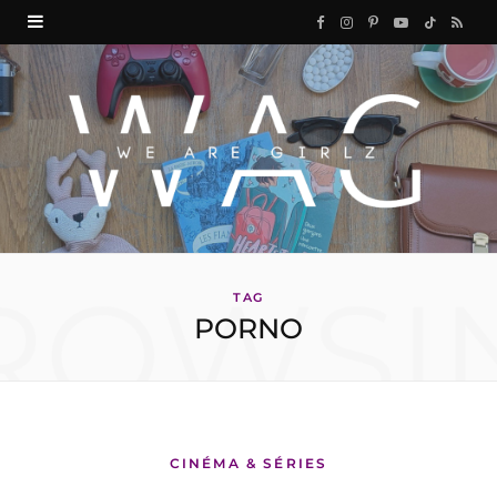
F
I
P
Y
T
R
a
n
i
o
i
S
c
s
n
u
k
S
e
t
t
T
T
b
a
e
u
o
o
g
r
b
k
ROWSI
o
r
e
e
TAG
PORNO
k
a
s
m
t
CINÉMA & SÉRIES