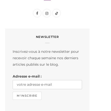
F
I
T
a
n
i
c
s
k
NEWSLETTER
e
t
T
b
a
o
Inscrivez-vous à notre newsletter pour
o
g
k
recevoir chaque semaine nos derniers
o
r
articles publiés sur le blog.
k
a
Adresse e-mail :
m