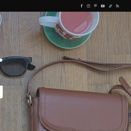
F
I
P
Y
T
R
a
n
i
o
i
S
c
s
n
u
k
S
e
t
t
T
T
b
a
e
u
o
o
g
r
b
k
o
r
e
e
k
a
s
m
t