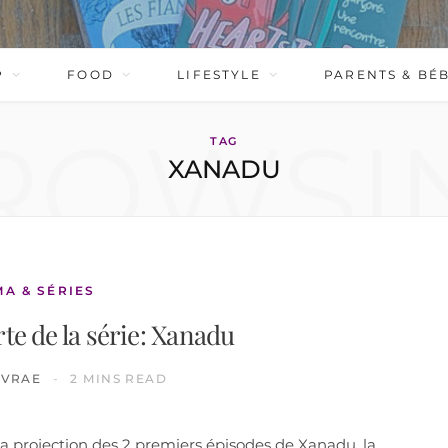
P
FOOD
LIFESTYLE
PARENTS & BÉ
ROWSI
TAG
XANADU
MA & SÉRIES
rte de la série: Xanadu
IVRAE
2 MINS READ
à la projection des 2 premiers épisodes de Xanadu, la