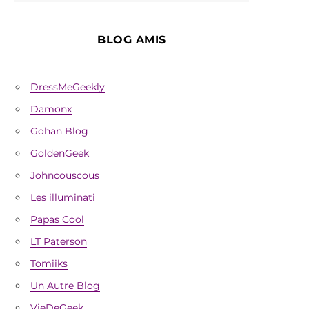
BLOG AMIS
DressMeGeekly
Damonx
Gohan Blog
GoldenGeek
Johncouscous
Les illuminati
Papas Cool
LT Paterson
Tomiiks
Un Autre Blog
VieDeGeek