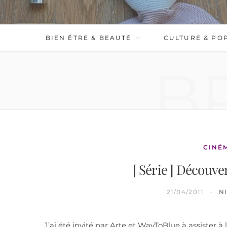
BIEN ÊTRE & BEAUTÉ
CULTURE & PO
B
CINÉ
[ Série ] Découve
21/04/2011
N
J’ai été invité par Arte et WayToBlue à assister 