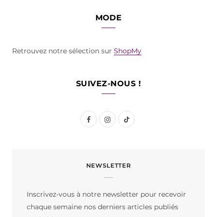
MODE
Retrouvez notre sélection sur
ShopMy
SUIVEZ-NOUS !
F
I
T
a
n
i
c
s
k
NEWSLETTER
e
t
T
b
a
o
Inscrivez-vous à notre newsletter pour recevoir
o
g
k
chaque semaine nos derniers articles publiés