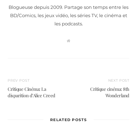
Blogueuse depuis 2009. Partage son temps entre les
BD/Comics, les jeux vidéo, les séries TV, le cinéma et
les podcasts.
W
e
b
s
i
t
e
PREV POST
NEXT POST
Critique Cinéma: La
Critique cinéma: 8th
disparition d’Alice Creed
Wonderland
RELATED POSTS