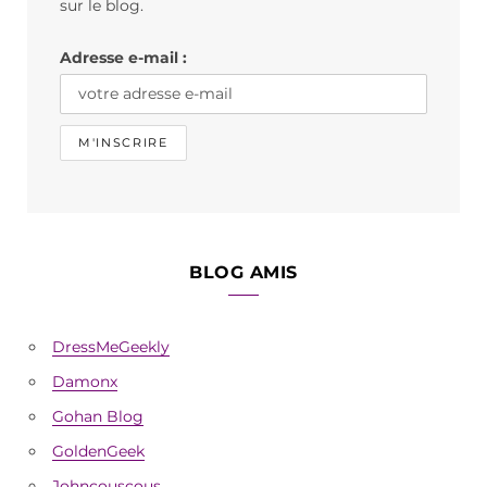
o
r
sur le blog.
k
a
Adresse e-mail :
m
BLOG AMIS
DressMeGeekly
Damonx
Gohan Blog
GoldenGeek
Johncouscous