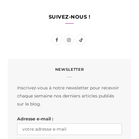
SUIVEZ-NOUS !
F
I
T
a
n
i
c
s
k
NEWSLETTER
e
t
T
b
a
o
Inscrivez-vous à notre newsletter pour recevoir
o
g
k
chaque semaine nos derniers articles publiés
o
r
sur le blog.
k
a
Adresse e-mail :
m