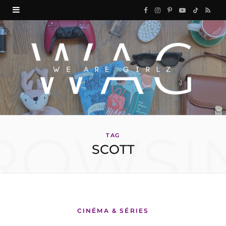
F
I
P
Y
T
R
a
n
i
o
i
S
c
s
n
u
k
S
e
t
t
T
T
b
a
e
u
o
o
g
r
b
k
ROWSI
o
r
e
e
TAG
SCOTT
k
a
s
m
t
CINÉMA & SÉRIES