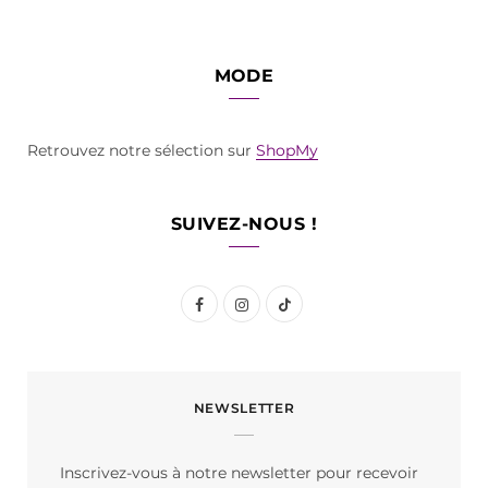
MODE
Retrouvez notre sélection sur
ShopMy
SUIVEZ-NOUS !
F
I
T
a
n
i
c
s
k
NEWSLETTER
e
t
T
b
a
o
Inscrivez-vous à notre newsletter pour recevoir