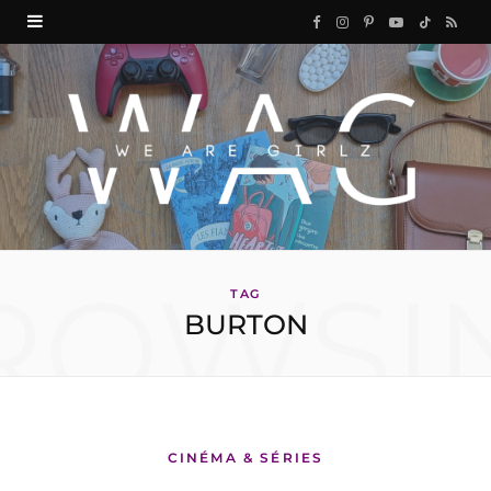
F
I
P
Y
T
R
a
n
i
o
i
S
c
s
n
u
k
S
e
t
t
T
T
b
a
e
u
o
o
g
r
b
k
ROWSI
o
r
e
e
TAG
BURTON
k
a
s
m
t
CINÉMA & SÉRIES