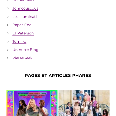
Johncouscous
Les illuminati
Papas Cool
LT Paterson
Tomiiks
Un Autre Blog
VieDeGeek
PAGES ET ARTICLES PHARES