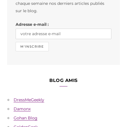
o
g
k
chaque semaine nos derniers articles publiés
o
r
sur le blog.
k
a
Adresse e-mail :
m
BLOG AMIS
DressMeGeekly
Damonx
Gohan Blog
GoldenGeek