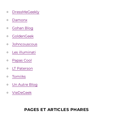
DressMeGeekly
Damonx
Gohan Blog
GoldenGeek
Johncouscous
Les illuminati
Papas Cool
LT Paterson
Tomiiks
Un Autre Blog
VieDeGeek
PAGES ET ARTICLES PHARES