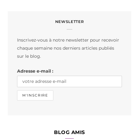
a
n
i
c
s
k
NEWSLETTER
e
t
T
b
a
o
Inscrivez-vous à notre newsletter pour recevoir
o
g
k
chaque semaine nos derniers articles publiés
o
r
sur le blog.
k
a
Adresse e-mail :
m
BLOG AMIS