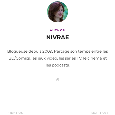
AUTHOR
NIVRAE
Blogueuse depuis 2009. Partage son temps entre les
BD/Comics, les jeux vidéo, les séries TV, le cinéma et
les podcasts.
W
e
b
s
i
t
e
PREV POST
NEXT POST