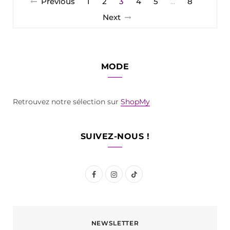
Previous
1
2
3
4
5
8
…
Next
MODE
Retrouvez notre sélection sur
ShopMy
SUIVEZ-NOUS !
F
I
T
a
n
i
c
s
k
NEWSLETTER
e
t
T