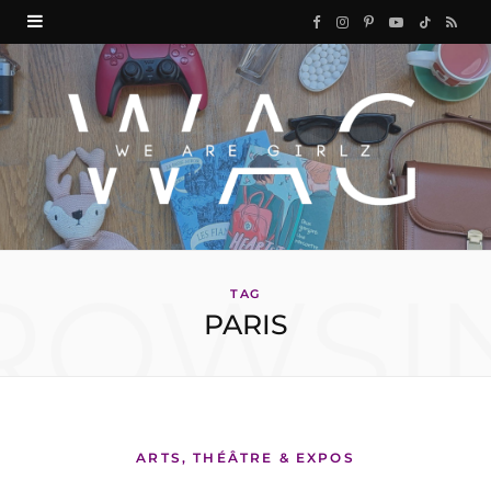
F
I
P
Y
T
R
a
n
i
o
i
S
c
s
n
u
k
S
e
t
t
T
T
b
a
e
u
o
o
g
r
b
k
ROWSI
o
r
e
e
TAG
PARIS
k
a
s
m
t
ARTS, THÉÂTRE & EXPOS