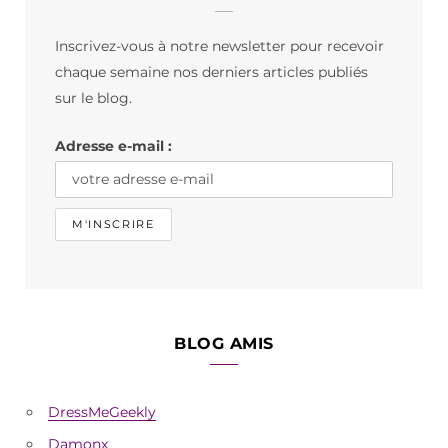
b
a
o
Inscrivez-vous à notre newsletter pour recevoir
o
g
k
chaque semaine nos derniers articles publiés
o
r
sur le blog.
k
a
Adresse e-mail :
m
BLOG AMIS
DressMeGeekly
Damonx