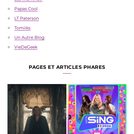
Papas Cool
LT Paterson
Tomiiks
Un Autre Blog
VieDeGeek
PAGES ET ARTICLES PHARES