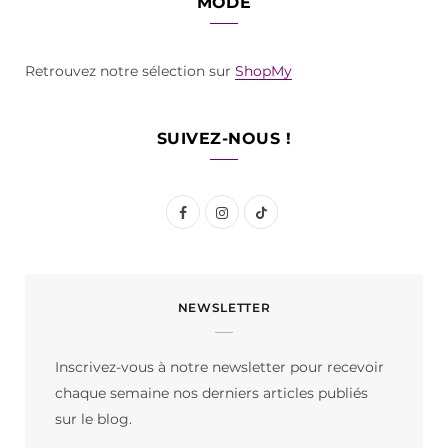
MODE
Retrouvez notre sélection sur
ShopMy
SUIVEZ-NOUS !
F
I
T
a
n
i
c
s
k
NEWSLETTER
e
t
T
b
a
o
Inscrivez-vous à notre newsletter pour recevoir
o
g
k
chaque semaine nos derniers articles publiés
o
r
sur le blog.