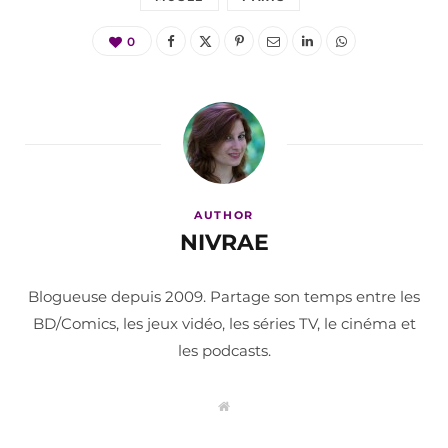
0
AUTHOR
NIVRAE
Blogueuse depuis 2009. Partage son temps entre les
BD/Comics, les jeux vidéo, les séries TV, le cinéma et
les podcasts.
W
e
b
s