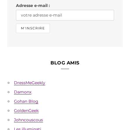
k
a
Adresse e-mail :
m
BLOG AMIS
DressMeGeekly
Damonx
Gohan Blog
GoldenGeek
Johncouscous
Les illuminati