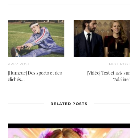
i
t
e
PREV POST
NEXT POST
[Humeur] Des sports et des
[Vidéo] Test et avis sur
clichés…
“Adaline”
RELATED POSTS