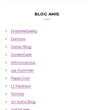
BLOG AMIS
DressMeGeekly
Damonx
Gohan Blog
GoldenGeek
Johncouscous
Les illuminati
Papas Cool
LT Paterson
Tomiiks
Un Autre Blog
VieDeGeek