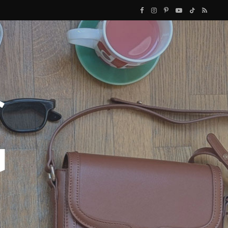
F
I
P
Y
T
R
a
n
i
o
i
S
c
s
n
u
k
S
e
t
t
T
T
b
a
e
u
o
o
g
r
b
k
o
r
e
e
k
a
s
m
t