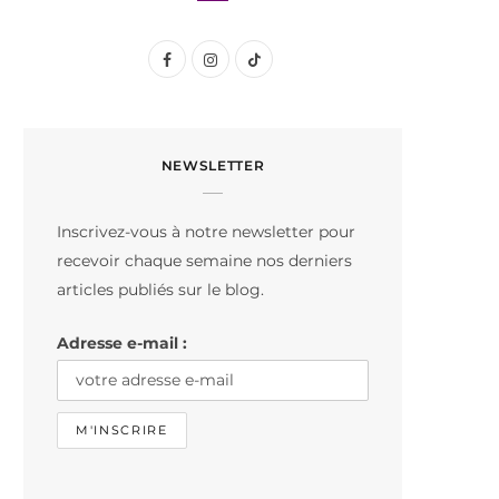
F
I
T
a
n
i
c
s
k
NEWSLETTER
e
t
T
b
a
o
Inscrivez-vous à notre newsletter pour
o
g
k
recevoir chaque semaine nos derniers
o
r
articles publiés sur le blog.
k
a
Adresse e-mail :
m