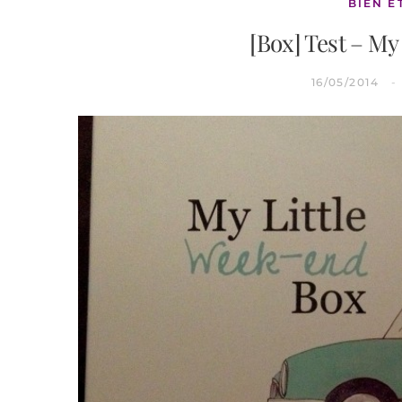
BIEN Ê
[Box] Test – My
16/05/2014