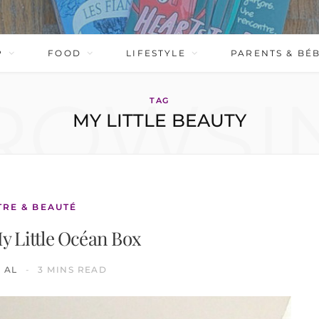
P
FOOD
LIFESTYLE
PARENTS & BÉ
ROWSI
TAG
MY LITTLE BEAUTY
TRE & BEAUTÉ
My Little Océan Box
AL
3 MINS READ