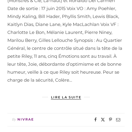
(Monstres & Cie, Là-haut) et Ronaldo Del Carmen
Date de sortie : 17 juin 2015 Voix VO : Amy Poehler,
Mindy Kaling, Bill Hader, Phyllis Smith, Lewis Black,
Kaitlyn Dias, Diane Lane, Kyle MacLachlan Voix VF :
Charlotte Le Bon, Mélanie Laurent, Pierre Niney,
Marilou Berry, Gilles Lellouche Synopsis : Au Quartier
Général, le centre de contrôle situé dans la tête de la
petite Riley, 11 ans, cinq Émotions sont au travail. À
leur tête, Joie, débordante d’optimisme et de bonne
humeur, veille à ce que Riley soit heureuse. Peur se
charge de la sécurité, Colère…
LIRE LA SUITE
By
NIVRAE