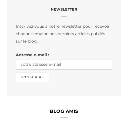
c
s
k
NEWSLETTER
e
t
T
b
a
o
Inscrivez-vous à notre newsletter pour recevoir
o
g
k
chaque semaine nos derniers articles publiés
o
r
sur le blog.
k
a
Adresse e-mail :
m
BLOG AMIS