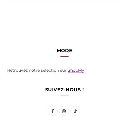
MODE
Retrouvez notre sélection sur
ShopMy
SUIVEZ-NOUS !
F
I
T
a
n
i