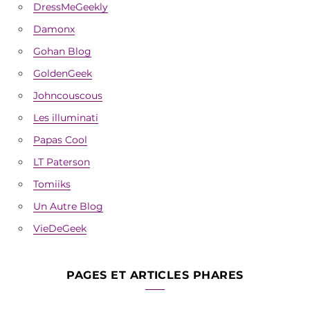
DressMeGeekly
Damonx
Gohan Blog
GoldenGeek
Johncouscous
Les illuminati
Papas Cool
LT Paterson
Tomiiks
Un Autre Blog
VieDeGeek
PAGES ET ARTICLES PHARES