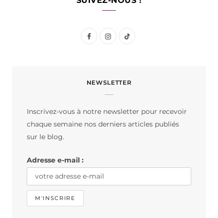
SUIVEZ-NOUS !
F
I
T
a
n
i
c
s
k
NEWSLETTER
e
t
T
b
a
o
Inscrivez-vous à notre newsletter pour recevoir
o
g
k
chaque semaine nos derniers articles publiés
o
r
sur le blog.
k
a
Adresse e-mail :
m