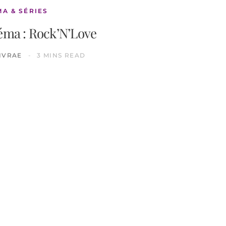
MA & SÉRIES
éma : Rock’N’Love
IVRAE
3 MINS READ