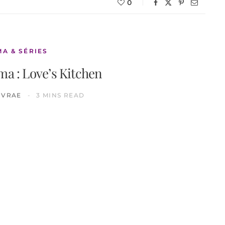
0
MA & SÉRIES
ma : Love’s Kitchen
IVRAE
3 MINS READ