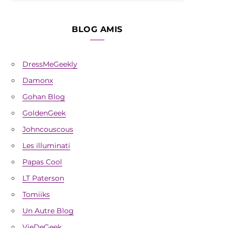
BLOG AMIS
DressMeGeekly
Damonx
Gohan Blog
GoldenGeek
Johncouscous
Les illuminati
Papas Cool
LT Paterson
Tomiiks
Un Autre Blog
VieDeGeek