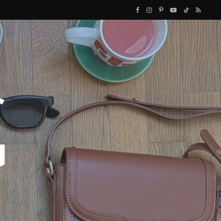
F
I
P
Y
T
R
a
n
i
o
i
S
c
s
n
u
k
S
e
t
t
T
T
b
a
e
u
o
o
g
r
b
k
o
r
e
e
k
a
s
m
t