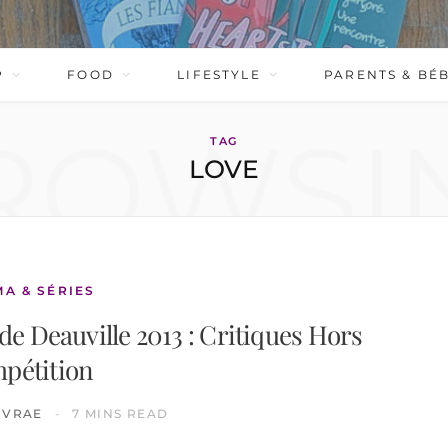
P
FOOD
LIFESTYLE
PARENTS & BÉ
ROWSI
TAG
LOVE
MA & SÉRIES
de Deauville 2013 : Critiques Hors
pétition
IVRAE
7 MINS READ