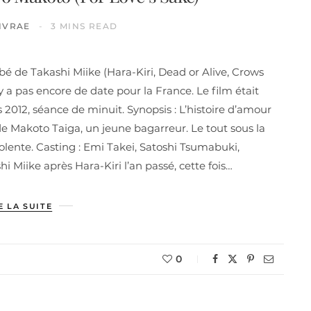
IVRAE
3 MINS READ
bé de Takashi Miike (Hara-Kiri, Dead or Alive, Crows
n’y a pas encore de date pour la France. Le film était
2012, séance de minuit. Synopsis : L’histoire d’amour
de Makoto Taiga, un jeune bagarreur. Le tout sous la
ente. Casting : Emi Takei, Satoshi Tsumabuki,
i Miike après Hara-Kiri l’an passé, cette fois…
E LA SUITE
0