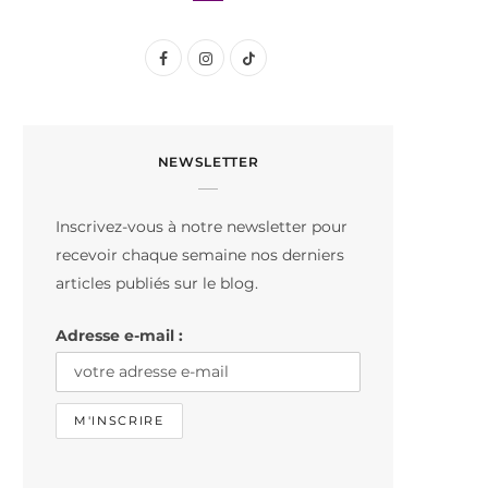
F
I
T
a
n
i
c
s
k
NEWSLETTER
e
t
T
b
a
o
Inscrivez-vous à notre newsletter pour
o
g
k
recevoir chaque semaine nos derniers
o
r
articles publiés sur le blog.
k
a
Adresse e-mail :
m