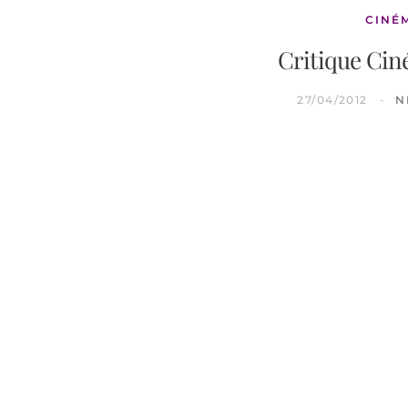
CINÉ
Critique Cin
27/04/2012
N