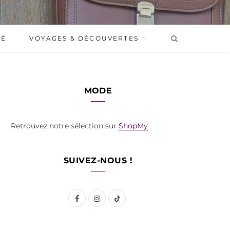
BÉ
VOYAGES & DÉCOUVERTES
MODE
Retrouvez notre sélection sur
ShopMy
SUIVEZ-NOUS !
F
I
T
a
n
i