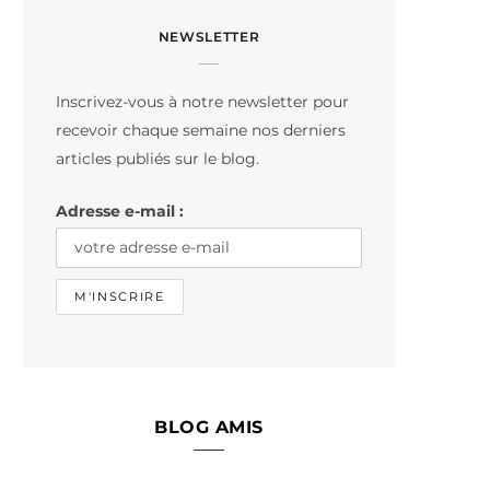
c
s
k
NEWSLETTER
e
t
T
b
a
o
Inscrivez-vous à notre newsletter pour
o
g
k
recevoir chaque semaine nos derniers
o
r
articles publiés sur le blog.
k
a
Adresse e-mail :
m
BLOG AMIS