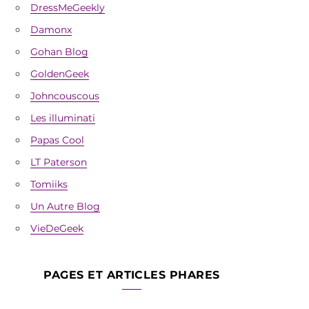
DressMeGeekly
Damonx
Gohan Blog
GoldenGeek
Johncouscous
Les illuminati
Papas Cool
LT Paterson
Tomiiks
Un Autre Blog
VieDeGeek
PAGES ET ARTICLES PHARES