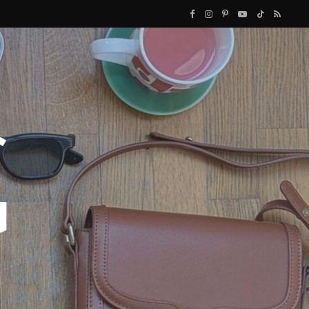
F
I
P
Y
T
R
a
n
i
o
i
S
c
s
n
u
k
S
e
t
t
T
T
b
a
e
u
o
o
g
r
b
k
o
r
e
e
k
a
s
m
t