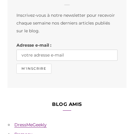
b
a
o
Inscrivez-vous à notre newsletter pour recevoir
o
g
k
chaque semaine nos derniers articles publiés
o
r
sur le blog.
k
a
Adresse e-mail :
m
BLOG AMIS
DressMeGeekly