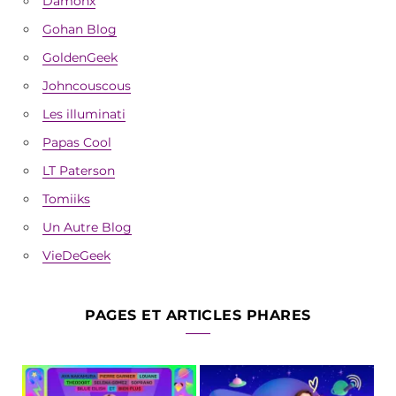
Damonx
Gohan Blog
GoldenGeek
Johncouscous
Les illuminati
Papas Cool
LT Paterson
Tomiiks
Un Autre Blog
VieDeGeek
PAGES ET ARTICLES PHARES