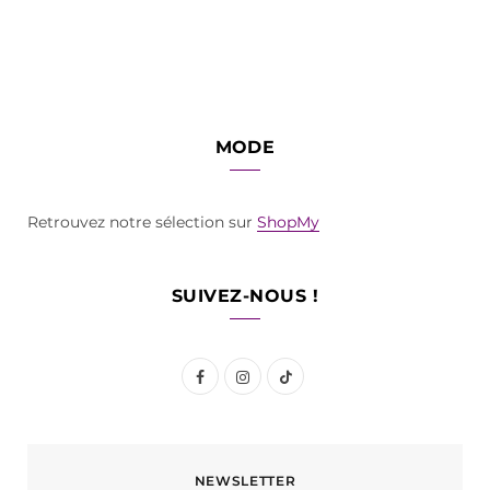
MODE
Retrouvez notre sélection sur
ShopMy
SUIVEZ-NOUS !
F
I
T
a
n
i
c
s
k
NEWSLETTER
e
t
T