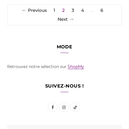
Previous
1
2
3
4
6
…
Next
MODE
Retrouvez notre sélection sur
ShopMy
SUIVEZ-NOUS !
F
I
T
a
n
i
c
s
k