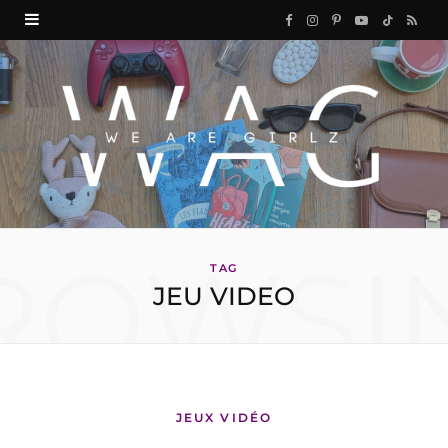
F
I
P
Y
T
R
a
n
i
o
i
S
c
s
n
u
k
S
e
t
t
T
T
b
a
e
u
o
o
g
r
b
k
ROWSI
o
r
e
e
TAG
JEU VIDEO
k
a
s
m
t
JEUX VIDÉO