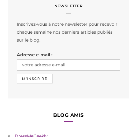
NEWSLETTER
e
t
T
b
a
o
Inscrivez-vous à notre newsletter pour recevoir
o
g
k
chaque semaine nos derniers articles publiés
o
r
sur le blog.
k
a
Adresse e-mail :
m
BLOG AMIS
DressMeGeekly