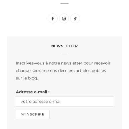
F
I
T
a
n
i
c
s
k
NEWSLETTER
e
t
T
b
a
o
Inscrivez-vous à notre newsletter pour recevoir
o
g
k
chaque semaine nos derniers articles publiés
o
r
sur le blog.
k
a
Adresse e-mail :
m