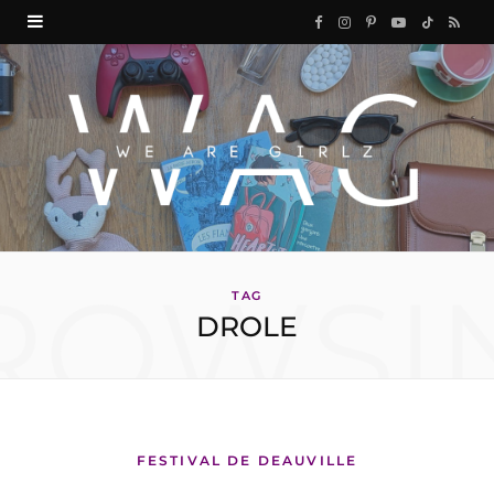
F
I
P
Y
T
R
a
n
i
o
i
S
c
s
n
u
k
S
e
t
t
T
T
b
a
e
u
o
o
g
r
b
k
ROWSI
o
r
e
e
TAG
DROLE
k
a
s
m
t
FESTIVAL DE DEAUVILLE