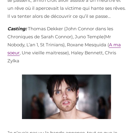
se passent, Smith croit avoir assisté à un meurtre et
un rêve où il apercevait la victime qui hante ses rêves.
Il va tenter alors de découvrir ce qu’il se passe…
Casting:
Thomas Dekker (John Connor dans les
Chroniques de Sarah Connor), Juno Temple(Mr
Nobody, L’an 1, St Trinians), Roxane Mesquida (
A ma
soeur
, Une vieille maitresse), Haley Bennett, Chris
Zylka
Je n’avais pas vu la bande annonce, tout ce que je