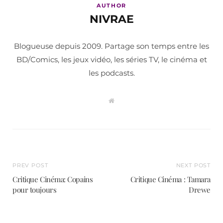
AUTHOR
NIVRAE
Blogueuse depuis 2009. Partage son temps entre les
BD/Comics, les jeux vidéo, les séries TV, le cinéma et
les podcasts.
W
e
b
s
i
t
e
PREV POST
NEXT POST
Critique Cinéma: Copains
Critique Cinéma : Tamara
pour toujours
Drewe