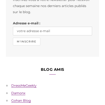
o
g
k
chaque semaine nos derniers articles publiés
o
r
sur le blog.
k
a
Adresse e-mail :
m
BLOG AMIS
DressMeGeekly
Damonx
Gohan Blog