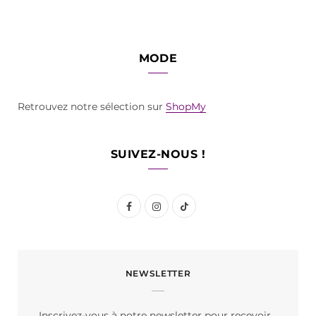
MODE
Retrouvez notre sélection sur
ShopMy
SUIVEZ-NOUS !
F
I
T
a
n
i
c
s
k
NEWSLETTER
e
t
T
b
a
o
Inscrivez-vous à notre newsletter pour recevoir