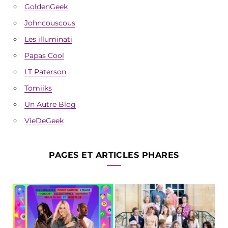
GoldenGeek
Johncouscous
Les illuminati
Papas Cool
LT Paterson
Tomiiks
Un Autre Blog
VieDeGeek
PAGES ET ARTICLES PHARES